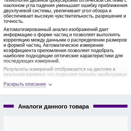
Технология двойной фокусировки оптической системы с
наклоном угла падения уменьшает ошибку приближения
двухлучевой системы, увеличивает угол обзора и
обеспечивает высокую чувствительность, разрешение и
точность.
Автоматизированный анализ изображений дает
информацию о форме частиц и позволяет выполнять
корреляцию между данными о распределении размеров
и формой частиц. Автоматическое измерение
коэффициента преломления позволяет подобрать
наиболее подходящие оптические характеристики для
последующих измерений.
Результаты измерений отображаются на дисплее в
реальном времени, что позволяет вносить необходимые
корректировки в процесс измерений.
Раскрыть описание
Соответствует многим гостам и нормативам.
Характеристики анализатора
Аналоги данного товара
размера и формы частиц Bettersizer
S3