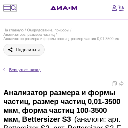
Спецпредложения
На главную
/
Оборудование, приборы
/
Анализаторы размера частиц
/
Оборудование, приборы
Анализатор размера и формы частиц, размер частиц 0,01-3500 мкм, форма частиц 100-3500 мкм, Bettersizer S3, Bettersize
Поделиться
Расходные материалы, пластик, стекло
Химические реактивы, препараты, наборы
Вернуться назад
Предметный указатель
Анализатор размера и формы
Библиотека
частиц, размер частиц 0,01-3500
Войти
мкм, форма частиц 100-3500
мкм, Bettersizer S3
(аналоги: арт.
Сравнение