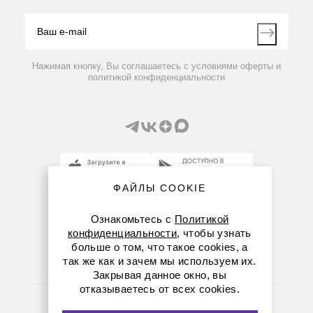
Видео
Контакты
Вопрос-ответ
Нажимая кнопку, Вы соглашаетесь с условиями оферты и
политикой конфиденциальности
ФАЙЛЫ COOKIE
8 (800) 234-05-08
Ознакомьтесь с
Политикой
8-863-303-55-00
конфиденциальности
, чтобы узнать
больше о том, что такое cookies, а
krasnodar@dia-m.ru
так же как и зачем мы используем их.
Закрывая данное окно, вы
отказываетесь от всех cookies.
Политика конфиденциальности