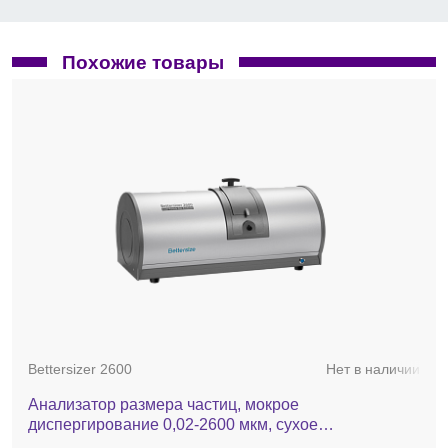
источник зеленого света — длина волны 532 нм,
максимальная мощность 5 мВ, накачка DPSSL;
источник белого света — светодиод;
Похожие товары
линзы оптической схемы — двойные объективы
справа и слева от кюветы;
фокусное расстояние, мм — 223;
массив детекторов 96 штук, угол
детектирования от 0,02 до 165°, автоматическая
интеллектуальная юстировка;
циркуляция воды — встроенный центробежный
насос с производительностью 500-2500 мл/мин,
автоматический забор и сброс воды. Емкость
системы 600 мл;
полная автоматизация измерений;
размеры, мм (Д×Ш×В) — 820×610×290 ;
вес — 47 кг.
Опции:
валидационный пакет IQ/OQ.
Bettersizer 2600
Нет в наличии
Анализатор размера частиц, мокрое
диспергирование 0,02-2600 мкм, сухое
диспергирование 0,1-2600 мкм, Bettersizer 2600