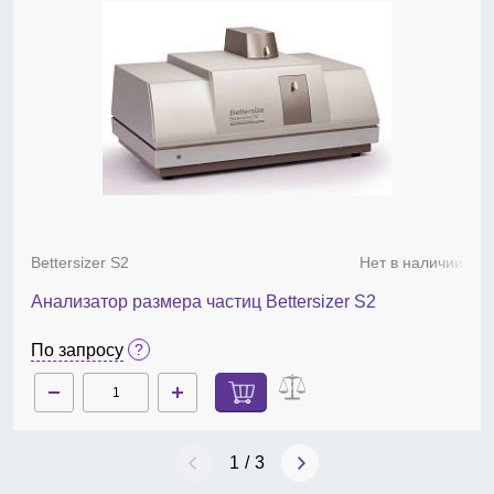
Диапазон измерения: размер частиц — от 0,01
до 3500 мкм, форма частиц — от 100 до 3500 мкм;
типы анализируемых образцов — суспензии,
эмульсии, сухие порошки;
диспергирование — мокрое, органические
растворители (опция); ультразвуковой
гомогенизатор 50 Вт, 38 кГц с системой защиты от
сухого хода;
метод анализа — лазерная дифракция,
совмещенная с анализом изображения;
теоретическая база — теория Ми и
Фраунгофера;
Bettersizer S2
Нет в наличии
скорость сканирования, кГц — 3;
время типичного измерения, сек — менее 10 ;
Анализатор размера частиц Bettersizer S2
число классов — более 100 настраиваемых
вариантов;
По запросу
анализируемые параметры формы частиц:
округлость, длина/диаметр;
определение показателя преломления частиц в
диапазоне от 1,4 до 3,6;
точность измерений — ≤0,5%;
1
/
3
воспроизводимость измерений — ≤0,5%;