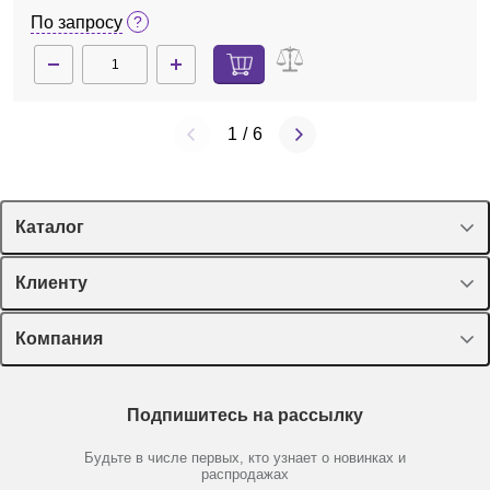
По запросу
1
/
6
Каталог
Спецпредложения
Клиенту
Оборудование, приборы
Лекторий Диаэм
Компания
Пластик, стекло, принадлежности
Доставка и оплата
Химические реактивы, препараты, наборы
О компании
Технический сервис
Предметный указатель
Подпишитесь на рассылку
Новости
Мобильное приложение
Библиотека
Партнеры
Будьте в числе первых, кто узнает о новинках и
Производители
распродажах
Блог