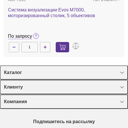
Система визуализации Evos M7000,
моторизированный столик, 5 объективов
По запросу
Каталог
Спецпредложения
Клиенту
Оборудование, приборы
Лекторий Диаэм
Компания
Пластик, стекло, принадлежности
Доставка и оплата
Химические реактивы, препараты, наборы
О компании
Технический сервис
Предметный указатель
Подпишитесь на рассылку
Новости
Мобильное приложение
Библиотека