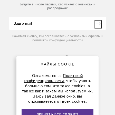
Партнеры
Будьте в числе первых, кто узнает о новинках и
Производители
распродажах
Блог
Видео
Контакты
Вопрос-ответ
Нажимая кнопку, Вы соглашаетесь с условиями оферты и
политикой конфиденциальности
ФАЙЛЫ COOKIE
Ознакомьтесь с
Политикой
конфиденциальности
, чтобы узнать
больше о том, что такое cookies, а
8 (800) 234-05-08
так же как и зачем мы используем их.
Закрывая данное окно, вы
8-863-303-55-00
отказываетесь от всех cookies.
krasnodar@dia-m.ru
ПРИНЯТЬ ВСЕ COOKIES