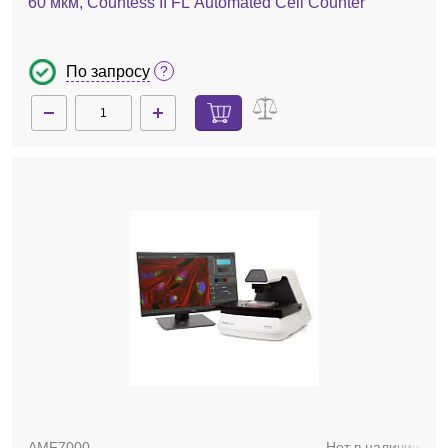
60 мкм, Countess II FL Automated Cell Counter
По запросу
AMF7000
Нет в наличии