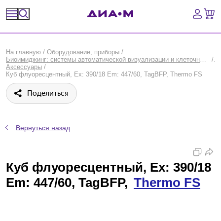
Спецпредложения
На главную
/
Оборудование, приборы
/
Биоимиджинг: системы автоматической визуализации и клеточного скрининга
/
Оборудование, приборы
Аксессуары
/
Куб флуоресцентный, Ex: 390/18 Em: 447/60, TagBFP, Thermo FS
Расходные материалы, пластик, стекло
Поделиться
Химические реактивы, препараты, наборы
Вернуться назад
Предметный указатель
Библиотека
Куб флуоресцентный, Ex: 390/18
Em: 447/60, TagBFP,
Thermo FS
Войти
Сравнение