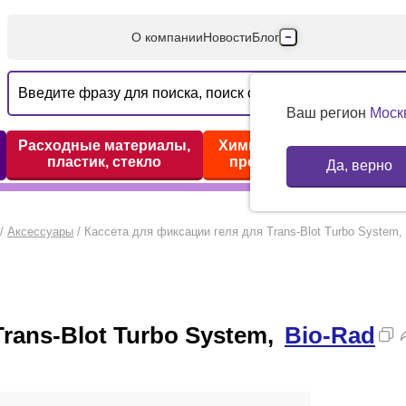
О компании
Новости
Блог
Производители
Партнеры
Ваш регион
Моск
Технический серв
Расходные материалы,
Химические реактивы,
пластик, стекло
препараты, наборы
Да, верно
Доставка и оплата
Контакты
/
Аксессуары
/
Кассета для фиксации геля для Trans-Blot Turbo System,
rans-Blot Turbo System,
Bio-Rad