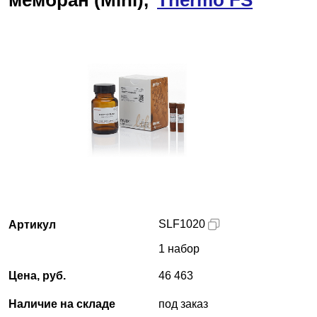
мембран (Mini),
Thermo FS
Краснодар
О компании
Новости
Блог
Производители
Партнеры
SLF1020
Артикул
Технический сервис
1 набор
Доставка и оплата
Цена, руб.
46 463
Контакты
Наличие на складе
под заказ