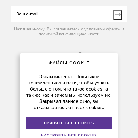
Видео
Контакты
Вопрос-ответ
Нажимая кнопку, Вы соглашаетесь с условиями оферты и
политикой конфиденциальности
ФАЙЛЫ COOKIE
Ознакомьтесь с
Политикой
конфиденциальности
, чтобы узнать
больше о том, что такое cookies, а
8 (800) 234-05-08
так же как и зачем мы используем их.
Закрывая данное окно, вы
8-863-303-55-00
отказываетесь от всех cookies.
krasnodar@dia-m.ru
ПРИНЯТЬ ВСЕ COOKIES
Политика конфиденциальности
НАСТРОИТЬ ВСЕ COOKIES