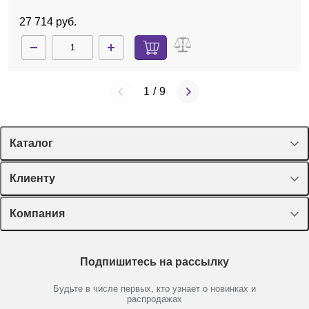
крышки, высокое связывание, 360 мкл, 100 шт./уп.
27 714 руб.
1
/
9
Каталог
Спецпредложения
Клиенту
Оборудование, приборы
Лекторий Диаэм
Компания
Пластик, стекло, принадлежности
Доставка и оплата
Химические реактивы, препараты, наборы
О компании
Технический сервис
Предметный указатель
Подпишитесь на рассылку
Новости
Мобильное приложение
Библиотека
Партнеры
Будьте в числе первых, кто узнает о новинках и
Производители
распродажах
Блог