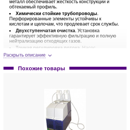
металл обеспечивает жесткость конструкции и
обтекаемый профиль.
Химически стойкие трубопроводы
.
Перфорированные элементы устойчивы к
кислотам и щелочам, что продлевает срок службы.
Двухступенчатая очистка
. Установка
гарантирует эффективную фильтрацию и полную
нейтрализацию отходящих газов.
Точная регулировка потока
. Насос
отрицательного давления оснащен ручкой для
Раскрыть описание
плавной настройки расхода воздуха.
Вместительный резервуар
. Большой объем
Похожие товары
емкости для растворителя существенно снижает
частоту его замены.
Эргономичная крышка с демпфером
.
Крышка фиксируется под любым углом,
значительно экономя рабочее пространство.
Экологическая безопасность
. Высокая
эффективность очистки газов полностью
соответствует государственным стандартам
выбросов.