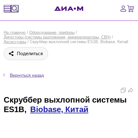
Спецпредложения
На главную
/
Оборудование, приборы
/
Дигесторы (системы разложения, минерализаторы, СВЧ)
/
Оборудование, приборы
Аксессуары
/
Скруббер выхлопной системы ES1B, Biobase, Китай
Поделиться
Расходные материалы, пластик, стекло
Химические реактивы, препараты, наборы
Вернуться назад
Предметный указатель
Скруббер выхлопной системы
Библиотека
ES1B,
Biobase, Китай
Войти
Сравнение