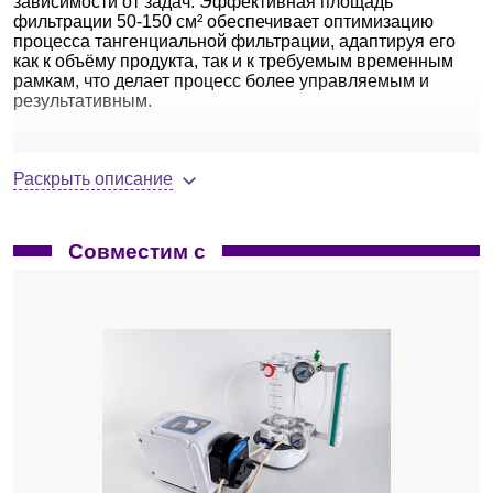
зависимости от задач. Эффективная площадь
фильтрации 50-150 см² обеспечивает оптимизацию
процесса тангенциальной фильтрации, адаптируя его
как к объёму продукта, так и к требуемым временным
рамкам, что делает процесс более управляемым и
результативным.
Ключевые особенности
Раскрыть описание
Ультрафильтрационная полиэфирсульфоновая
(ПЭС) мембрана на полипропиленовой подложке
(ПП).
Совместим с
Низкая адсорбция — высокая
извлекаемость целевого продукта и
производительность.
Широкий диапазон рабочих условий: pH
1-14, температура до 50 °C.
Устойчивость к химическим средствам
мойки и дезинфекции.
Фильтрационный пакет.
Уникальная конструкция позволяет
использовать мембраны с площадью 50-