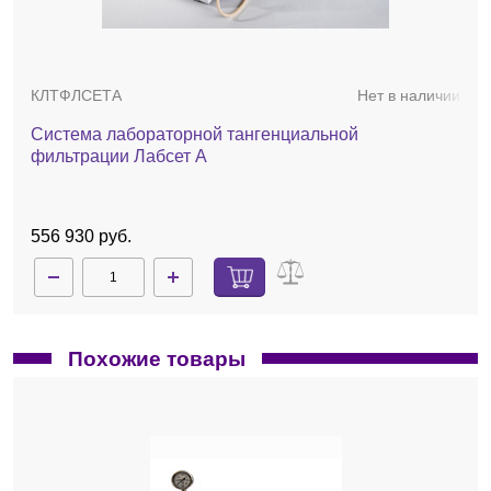
150 см² без изменения геометрии корпуса
картриджа.
Длина турбулизирующего канала
позволяет провести предварительное
КЛТФЛСЕТА
Нет в наличии
масштабирование процесса фильтрации
для полноразмерных кассетных модулях,
Система лабораторной тангенциальной
сохраняя схожие гидродинамические
фильтрации Лабсет А
условия.
Конструкция картриджа обеспечивает
минимальный мёртвый объём.
556 930 руб.
2 мл — для картриджей 50 см².
4 мл — для картриджей 100 см².
6 мл — для картриджей 150 см².
Два вида турбулизирующих сеток.
Сетка типа А (плотная): рекомендуется
Похожие товары
для растворов с вязкостью менее 3 сП.
Обеспечивает высокий перепад давления
и стабильный поток фильтрата.
Сетка типа С (крупная): подходит для
растворов с вязкостью более 3 сП.
Позволяет поддерживать высокую