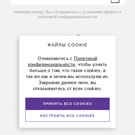
фильтрации, см²
Вопрос-ответ
Мертвый объем
≈ 2 мл
≈ 4 мл
≈ 6 мл
Нажимая кнопку, Вы соглашаетесь с условиями оферты и
Максимальное
политикой конфиденциальности
рабочее
4 бара
давление
Диапазон
рабочих
4-50 ⁰С
температур
ФАЙЛЫ COOKIE
Диффузия
воздуха через
Ознакомьтесь с
Политикой
смоченную
< 3 мл/мин
<6 мл/мин
< 9 мл/мин
конфиденциальности
, чтобы узнать
мембрану
картриджа, при
больше о том, что такое cookies, а
8 (800) 234-05-08
Р=0,5 бар
так же как и зачем мы используем их.
Диапазон рН
1-14 ед
Закрывая данное окно, вы
8-863-303-55-00
отказываетесь от всех cookies.
Скорость тангенциального потока
krasnodar@dia-m.ru
Площадь
При
При
фильтрации
ПРИНЯТЬ ВСЕ COOKIES
работе
мойке
картриджа
Политика конфиденциальности
45-70
НАСТРОИТЬ ВСЕ COOKIES
30-45
© Диаэм, 1988 — 2026. Все права защищены
50 см²
мл/
мл/мин
Версия для печати
мин
90-