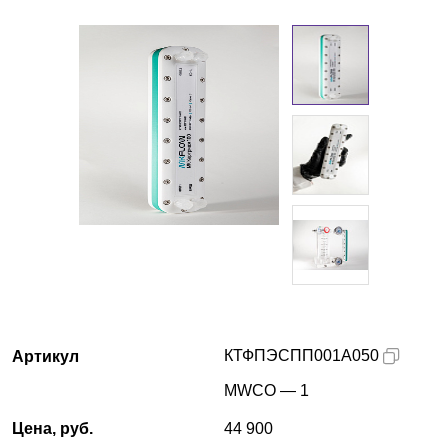
Краснодар
О компании
Новости
Блог
Производители
Партнеры
Технический сервис
КТФПЭСПП001А050
Артикул
Доставка и оплата
MWCO — 1
Контакты
Цена, руб.
44 900