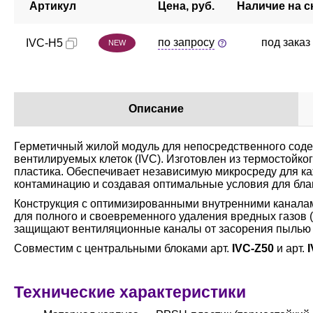
Артикул
Цена, руб.
Наличие на с
по запросу
под заказ
IVC-H5
NEW
Описание
Герметичный жилой модуль для непосредственного сод
вентилируемых клеток (IVC). Изготовлен из термостойко
пластика. Обеспечивает независимую микросреду для к
контаминацию и создавая оптимальные условия для бла
Конструкция с оптимизированными внутренними канала
для полного и своевременного удаления вредных газов
защищают вентиляционные каналы от засорения пылью 
Совместим с центральными блоками арт.
IVC-Z50
и арт.
I
Технические характеристики