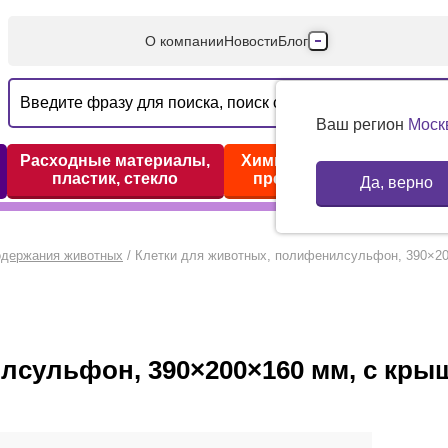
О компании
Новости
Блог
Производители
Партнеры
Ваш регион
Моск
Технический серв
Расходные материалы,
Химические реактивы,
пластик, стекло
препараты, наборы
Да, верно
Доставка и оплата
Контакты
одержания животных
/
Клетки для животных, полифенилсульфон, 390×200×
сульфон, 390×200×160 мм, с крыш