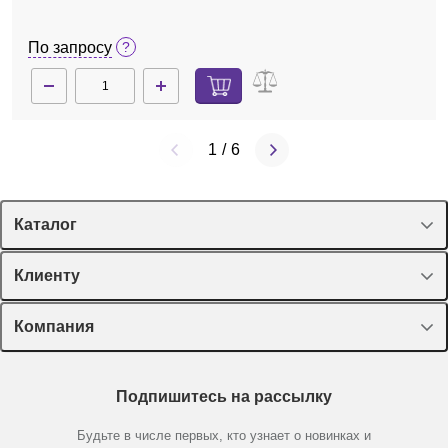
По запросу
1
/
6
Каталог
Спецпредложения
Клиенту
Оборудование, приборы
Лекторий Диаэм
Компания
Пластик, стекло, принадлежности
CH35HHM
Нет в наличии
Доставка и оплата
Химические реактивы, препараты, наборы
О компании
Подвеска с крючком (горизонтальная) для мышей
Технический сервис
Предметный указатель
Подпишитесь на рассылку
Новости
Мобильное приложение
Библиотека
Партнеры
Будьте в числе первых, кто узнает о новинках и
Производители