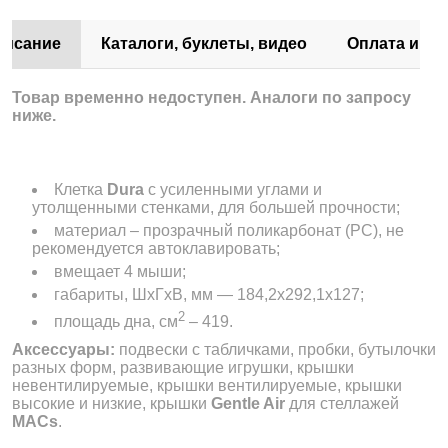
писание
Каталоги, буклеты, видео
Оплата и до
Товар временно недоступен. Аналоги по запросу
ниже.
Клетка
Dura
с усиленными углами и
утолщенными стенками, для большей прочности;
материал – прозрачный поликарбонат (РС), не
рекомендуется автоклавировать;
вмещает 4 мыши;
габариты, ШхГхВ, мм — 184,2x292,1x127;
2
площадь дна, см
– 419.
Аксессуары:
подвески с табличками, пробки, бутылочки
разных форм, развивающие игрушки, крышки
невентилируемые, крышки вентилируемые, крышки
высокие и низкие, крышки
Gentle Air
для стеллажей
MACs
.