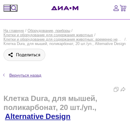
Спецпредложения
На главную
/
Оборудование, приборы
/
Клетки и оборудование для содержания животных
/
Оборудование, приборы
Клетки и оборудование для содержания животных: временно недоступные товары
/
Клетка Dura, для мышей, поликарбонат, 20 шт./уп., Alternative Design
Расходные материалы, пластик, стекло
Поделиться
Химические реактивы, препараты, наборы
Вернуться назад
Предметный указатель
Библиотека
Клетка Dura, для мышей,
поликарбонат, 20 шт./уп.,
Войти
Alternative Design
Сравнение