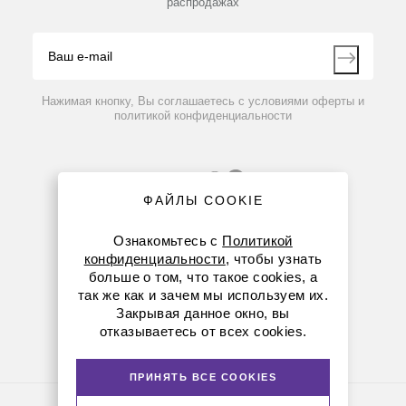
распродажах
Блог
По запросу
Видео
Контакты
Вопрос-ответ
Нажимая кнопку, Вы соглашаетесь с условиями оферты и
политикой конфиденциальности
ФАЙЛЫ COOKIE
Ознакомьтесь с
Политикой
конфиденциальности
, чтобы узнать
больше о том, что такое cookies, а
8 (800) 234-05-08
так же как и зачем мы используем их.
Закрывая данное окно, вы
8-863-303-55-00
отказываетесь от всех cookies.
krasnodar@dia-m.ru
CH35HCT-ST
Нет в наличии
ПРИНЯТЬ ВСЕ COOKIES
Подвеска с перекладиной
Политика конфиденциальности