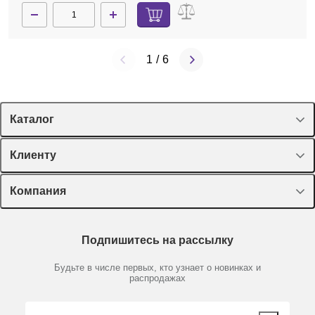
1
/
6
Каталог
Спецпредложения
Клиенту
Оборудование, приборы
Лекторий Диаэм
Компания
Пластик, стекло, принадлежности
Доставка и оплата
Химические реактивы, препараты, наборы
О компании
Технический сервис
Предметный указатель
Подпишитесь на рассылку
Новости
Мобильное приложение
Библиотека
Партнеры
Будьте в числе первых, кто узнает о новинках и
Производители
распродажах
Блог
Видео