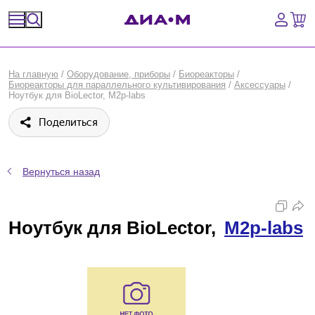
Спецпредложения
На главную
/
Оборудование, приборы
/
Биореакторы
/
Биореакторы для параллельного культивирования
/
Аксессуары
/
Оборудование, приборы
Ноутбук для BioLector, M2p-labs
Поделиться
Расходные материалы, пластик, стекло
Химические реактивы, препараты, наборы
Вернуться назад
Предметный указатель
Ноутбук для BioLector,
M2p-labs
Библиотека
Войти
Сравнение