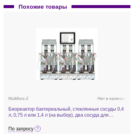
Похожие товары
Multifors-2
Нет в наличии
Биореактор бактериальный, стеклянные сосуды 0,4
л, 0,75 л или 1,4 л (на выбор), два сосуда для
параллельного культивирования, контроль 24
параметров, Multifors 2
По запросу