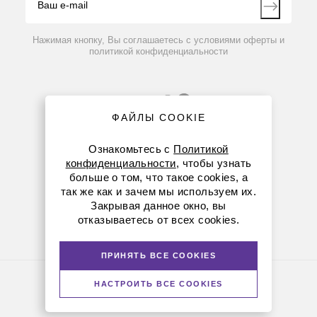
Контакты
Вопрос-ответ
Нажимая кнопку, Вы соглашаетесь с условиями оферты и
политикой конфиденциальности
ФАЙЛЫ COOKIE
Ознакомьтесь с
Политикой
конфиденциальности
, чтобы узнать
больше о том, что такое cookies, а
8 (800) 234-05-08
так же как и зачем мы используем их.
Закрывая данное окно, вы
8-863-303-55-00
отказываетесь от всех cookies.
krasnodar@dia-m.ru
ПРИНЯТЬ ВСЕ COOKIES
Политика конфиденциальности
НАСТРОИТЬ ВСЕ COOKIES
© Диаэм, 1988 — 2026. Все права защищены
Версия для печати