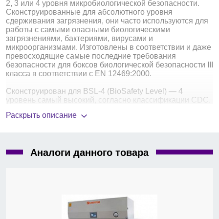
2, 3 или 4 уровня микробиологической безопасности.
Сконструированные для абсолютного уровня
сдерживания загрязнения, они часто используются для
работы с самыми опасными биологическими
загрязнениями, бактериями, вирусами и
микроорганизмами. Изготовлены в соответствии и даже
превосходящие самые последние требования
безопасности для боксов биологической безопасности III
класса в соответствии с EN 12469:2000.
Сконструирован для BSL-4 (BioSafety Level) — 4
уровень самый высокий, согласно классификации CDC.
Раскрыть описание
Перечень возбудителей, относящихся к 4 уровню
биоопасности
здесь
.
Более безопасные двойные выпускные
Аналоги данного товара
фильтры;
магнитный датчик давления;
отработанный воздух дважды фильтруется
через высококачественные ULPA фильтры (в
соответствии с IEST-RP-CC-001.3) с типичной
эффективностью на > 99,999% для частиц
размером от 0,1 до 0,3 мкм, лучше, чем фильтры