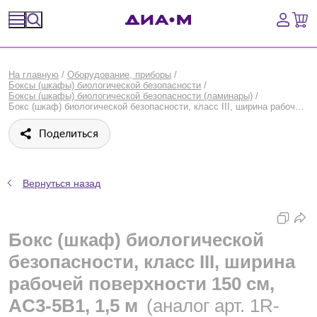
Спецпредложения
На главную
/
Оборудование, приборы
/
Боксы (шкафы) биологической безопасности
/
Оборудование, приборы
Боксы (шкафы) биологической безопасности (ламинары)
/
Бокс (шкаф) биологической безопасности, класс III, ширина рабочей поверхности 150 см, AC3-5B1, 1,5 м, Esco
Расходные материалы, пластик, стекло
Поделиться
Химические реактивы, препараты, наборы
Вернуться назад
Предметный указатель
Библиотека
Бокс (шкаф) биологической
безопасности, класс III, ширина
Войти
рабочей поверхности 150 см,
Сравнение
AC3-5B1, 1,5 м
(аналог арт. 1R-