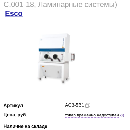
C.001-18, Ламинарные системы)
Краснодар
Esco
О компании
Новости
Блог
Производители
Партнеры
Технический сервис
AC3-5B1
Артикул
Доставка и оплата
Цена, руб.
товар временно недоступен
Контакты
Наличие на складе