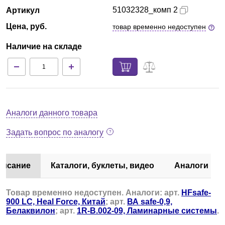
51032328_комп 2
Артикул
Цена, руб.
товар временно недоступен
Наличие на складе
Аналоги данного товара
Задать вопрос по аналогу
писание
Каталоги, буклеты, видео
Аналоги
Товар временно недоступен. Аналоги: арт.
HFsafe-
900 LC, Heal Force, Китай
; арт.
ВА safe-0,9,
Белаквилон
; арт.
1R-B.002-09, Ламинарные системы
.