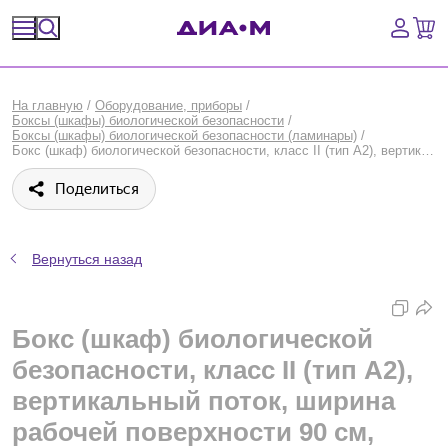
Спецпредложения
На главную
/
Оборудование, приборы
/
Боксы (шкафы) биологической безопасности
/
Оборудование, приборы
Боксы (шкафы) биологической безопасности (ламинары)
/
Бокс (шкаф) биологической безопасности, класс II (тип A2), вертикальный поток, ширина рабочей поверхности 90 см, Herasafe 2030i, Thermo FS
Расходные материалы, пластик, стекло
Поделиться
Химические реактивы, препараты, наборы
Вернуться назад
Предметный указатель
Библиотека
Бокс (шкаф) биологической
безопасности, класс II (тип A2),
Войти
вертикальный поток, ширина
Сравнение
рабочей поверхности 90 см,