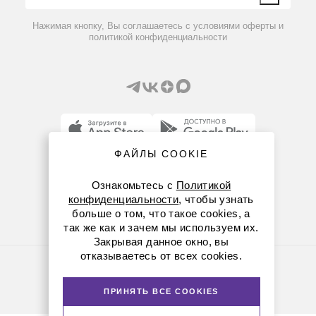
Вопрос-ответ
Нажимая кнопку, Вы соглашаетесь с условиями оферты и
политикой конфиденциальности
ФАЙЛЫ COOKIE
8 (800) 234-05-08
Ознакомьтесь с
Политикой
8-863-303-55-00
конфиденциальности
, чтобы узнать
больше о том, что такое cookies, а
krasnodar@dia-m.ru
так же как и зачем мы используем их.
Закрывая данное окно, вы
отказываетесь от всех cookies.
Политика конфиденциальности
© Диаэм, 1988 — 2026. Все права защищены
Версия для печати
ПРИНЯТЬ ВСЕ COOKIES