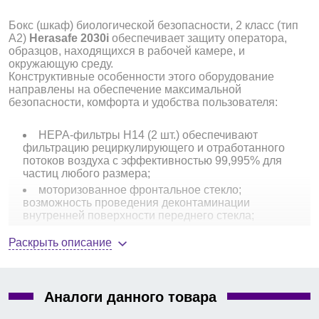
Бокс (шкаф) биологической безопасности, 2 класс (тип
А2)
Herasafe 2030i
обеспечивает защиту оператора,
образцов, находящихся в рабочей камере, и
окружающую среду.
Конструктивные особенности этого оборудование
направлены на обеспечение максимальной
безопасности, комфорта и удобства пользователя:
НЕРА-фильтры Н14 (2 шт.) обеспечивают
фильтрацию рециркулирующего и отработанного
потоков воздуха с эффективностью 99,995% для
частиц любого размера;
моторизованное фронтальное стекло;
возможность проведения деконтаминации
внутренней поверхности переднего стекла;
рабочая высота фронтального стекла — 200 мм
Раскрыть описание
(250 мм — опционально);
УФ-лампы, размещены на боковых
поверхностях рабочей камеры;
внутреннее LED-освещение;
Аналоги данного товара
два независимых датчика давления для