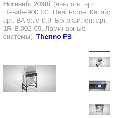
Herasafe 2030i
(аналоги: арт.
Краснодар
HFsafe-900 LC, Heal Force, Китай;
арт. ВА safe-0,9, Белаквилон; арт.
О компании
1R-B.002-09, Ламинарные
системы)
Thermo FS
Новости
Блог
Производители
Партнеры
Технический сервис
Доставка и оплата
Контакты