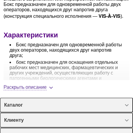
Бокс предназначен для одновременной работы двух
операторов, находящихся друг напротив друга
VIS-À-VIS
(конструкция специального исполнения —
).
Характеристики
Бокс предназначен для одновременной работы
двух операторов, находящихся друг напротив
друга;
бокс предназначен для оснащения отдельных
рабочих мест медицинских, фармацевтических и
других учреждений, осуществляющих работу с
патогенными биологическими агентами и
микроорганизмами согласно СП 1.3.2322-08, СП
Раскрыть описание
1.3.2518-09, СП 1.3.3118-13;
рекомендуется использовать для работы с
животными
; регистрационное удостоверение
Каталог
Росздравнадзора № ФСР 2012/13259 от 05.05.2012
г.;
физическая изоляция (удержание и
Спецпредложения
Клиенту
контролируемое удаление из рабочей зоны)
Оборудование, приборы
патогенных биологических агентов (ПБА) и