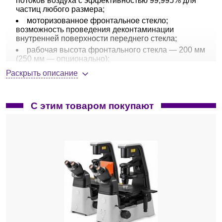
потоков воздуха с эффективностью 99,995% для
частиц любого размера;
моторизованное фронтальное стекло;
возможность проведения деконтаминации
внутренней поверхности переднего стекла;
рабочая высота фронтального стекла — 200 мм
(250 мм — опционально);
УФ-лампы размещены на боковых
Раскрыть описание
поверхностях рабочей камеры;
внутреннее LED-освещение;
два независимых датчика давления для
С этим товаром покупают
измерения скорости потока в рабочей камере и
скорость отработанного воздуха;
цветной сенсорный дисплей 7’’(17,8 см),
позволяющий работать в перчатках, графически
отображает различные режимы работы;
перемещаемые подставки для рук (стандартная
комплектация) расположены над воздухозаборной
решеткой;
рабочая поверхность выполнена из
нержавеющей стали и обладает повышенной
устойчивостью к коррозии.