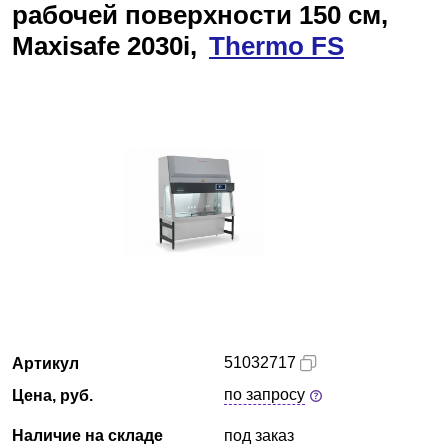
рабочей поверхности 150 см,
Краснодар
Maxisafe 2030i,
Thermo FS
О компании
Новости
Блог
Производители
Партнеры
Технический сервис
51032717
Артикул
Доставка и оплата
по запросу
Цена, руб.
Контакты
Наличие на складе
под заказ