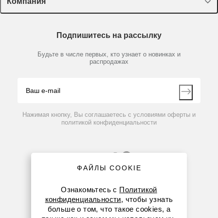
Компания
Пластик, стекло, принадлежности
Доставка и оплата
Химические реактивы, препараты, наборы
О компании
Технический сервис
Предметный указатель
Подпишитесь на рассылку
Новости
Мобильное приложение
Библиотека
Партнеры
Будьте в числе первых, кто узнает о новинках и
Производители
распродажах
Блог
Видео
Контакты
Вопрос-ответ
Нажимая кнопку, Вы соглашаетесь с условиями оферты и
политикой конфиденциальности
ФАЙЛЫ COOKIE
Ознакомьтесь с
Политикой
конфиденциальности
, чтобы узнать
больше о том, что такое cookies, а
8 (800) 234-05-08