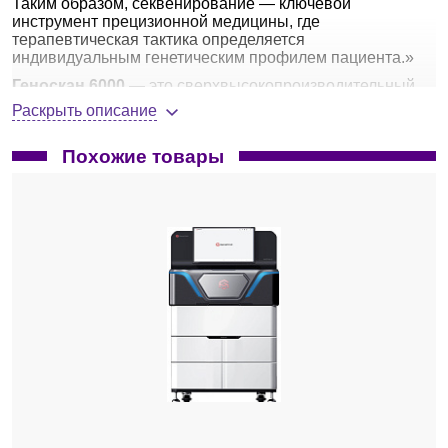
Таким образом, секвенирование — ключевой
инструмент прецизионной медицины, где
терапевтическая тактика определяется
индивидуальным генетическим профилем пациента.»
Геноскан 6000
— это сверхвысокопроизводительный
секвенатор, новый в линейке приборов, выпускаемых
Раскрыть описание
компанией
GeneMind
. Обеспечивает беспрецедентный
объём данных — 9 терабайт в день. Благодаря
Похожие товары
интеграции высокоскоростной химии, новой
структурированной проточной ячейки и
запатентованного алгоритма распознавания оснований
на базе искусственного интеллекта, он достигает
исключительной точности — ≥90% оснований при
оценке Q40. Это идеальный инструмент для
масштабных исследовательских проектов, таких как
национальные биобанки и передовые клеточные
исследования, к примеру на этом приборе можно
отсеквенировать до 96 полных геномов.
Основные применения системы
секвенирования Геноскан 6000
Полногеномное секвенирование (WGS);