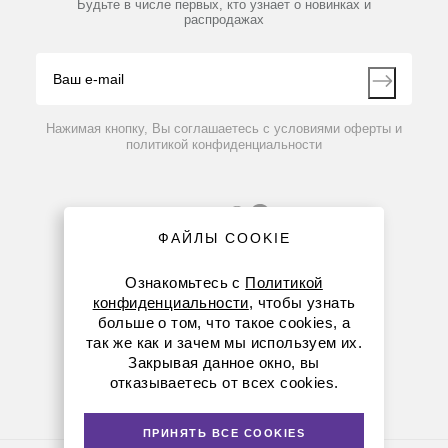
поддержка одноконцевых и парноконцевых
Будьте в числе первых, кто узнает о новинках и
Производители
прочтений;
распродажах
Блог
максимальная длина считываемого фрагмента
Видео
ДНК при чтении с одного конца, нуклеотидов —
150;
Контакты
максимальная длина считываемого фрагмента
Вопрос-ответ
ДНК при парноконцевом чтении, нуклеотидов —
Нажимая кнопку, Вы соглашаетесь с условиями оферты и
300;
политикой конфиденциальности
максимальное время, необходимое для полного
цикла работы прибора (включая генерацию
кластеров, секвенирование ДНК и первичный
анализ данных), ч — 36;
поддержка библиотек
TruSeq
и
Nextera
;
ФАЙЛЫ COOKIE
средняя точность прочтения по результатам
всего запуска (Q40) — 90% оснований с точностью
Ознакомьтесь с
Политикой
прочтения 99,9%;
конфиденциальности
, чтобы узнать
требования к сети — 220 В; 50/60 Гц;
больше о том, что такое cookies, а
8 (800) 234-05-08
габаритные размеры (Ш×Г×В), мм —
так же как и зачем мы используем их.
975×921×1570;
Закрывая данное окно, вы
8-863-303-55-00
вес, кг — 500.
отказываетесь от всех cookies.
krasnodar@dia-m.ru
ПРИНЯТЬ ВСЕ COOKIES
Комплектация системы