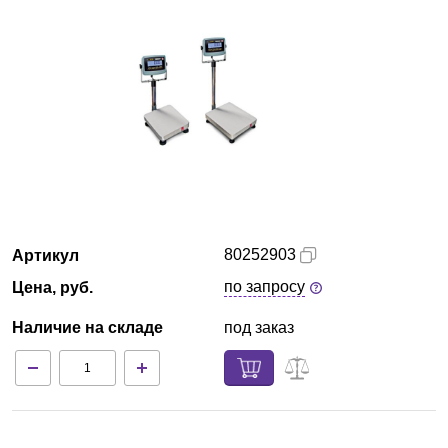
Краснодар
О компании
Новости
Блог
Производители
80252903
Артикул
Партнеры
по запросу
Цена, руб.
Наличие на складе
под заказ
Технический сервис
Доставка и оплата
Контакты