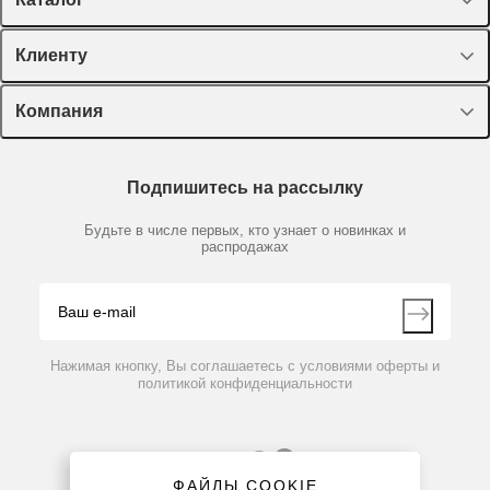
Спецпредложения
Клиенту
Оборудование, приборы
Лекторий Диаэм
Компания
Пластик, стекло, принадлежности
Доставка и оплата
Химические реактивы, препараты, наборы
О компании
Технический сервис
Предметный указатель
Подпишитесь на рассылку
Новости
Мобильное приложение
Библиотека
Партнеры
Будьте в числе первых, кто узнает о новинках и
Производители
распродажах
Блог
Видео
Контакты
Вопрос-ответ
Нажимая кнопку, Вы соглашаетесь с условиями оферты и
политикой конфиденциальности
ФАЙЛЫ COOKIE