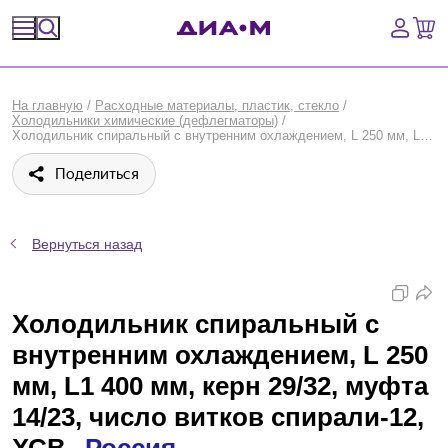
Спецпредложения
На главную
/
Расходные материалы, пластик, стекло
/
Холодильники химические (дефлегматоры)
/
Оборудование, приборы
Холодильник спиральный с внутренним охлаждением, L 250 мм, L1 400 мм, керн 29/32, муфта 14/23, число витков спирали-12, ХСВ, Россия
Поделиться
Расходные материалы, пластик, стекло
Химические реактивы, препараты, наборы
Вернуться назад
Предметный указатель
Холодильник спиральный с
Библиотека
внутренним охлаждением, L 250
Войти
мм, L1 400 мм, керн 29/32, муфта
14/23, число витков спирали-12,
Сравнение