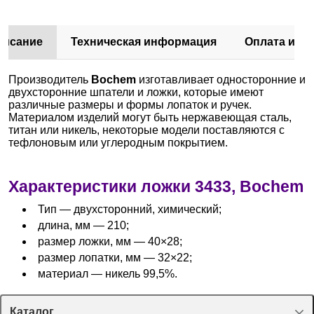
писание
Техническая информация
Оплата и до
Производитель
Bochem
изготавливает односторонние и
двухсторонние шпатели и ложки, которые имеют
различные размеры и формы лопаток и ручек.
Материалом изделий могут быть нержавеющая сталь,
титан или никель, некоторые модели поставляются с
тефлоновым или углеродным покрытием.
Характеристики ложки 3433, Bochem
Тип — двухсторонний, химический;
длина, мм — 210;
размер ложки, мм — 40×28;
размер лопатки, мм — 32×22;
материал — никель 99,5%.
Каталог