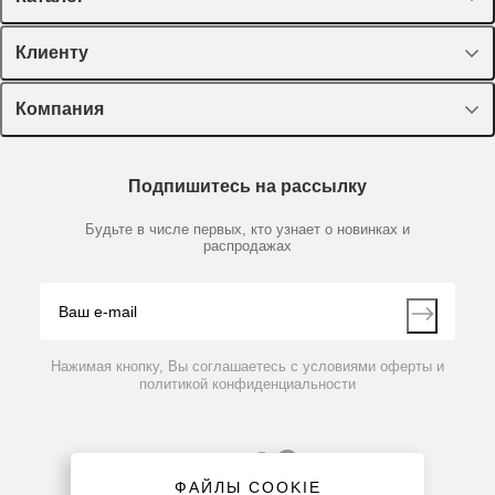
Спецпредложения
Клиенту
Оборудование, приборы
Лекторий Диаэм
Компания
Пластик, стекло, принадлежности
Доставка и оплата
Химические реактивы, препараты, наборы
О компании
Технический сервис
Предметный указатель
Подпишитесь на рассылку
Новости
Мобильное приложение
Библиотека
Партнеры
Будьте в числе первых, кто узнает о новинках и
Производители
распродажах
Блог
Видео
Контакты
Вопрос-ответ
Нажимая кнопку, Вы соглашаетесь с условиями оферты и
политикой конфиденциальности
ФАЙЛЫ COOKIE