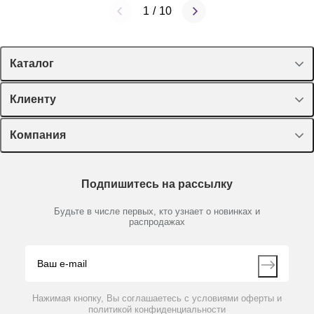
1
/
10
Каталог
Спецпредложения
Клиенту
Оборудование, приборы
Лекторий Диаэм
Компания
Пластик, стекло, принадлежности
Доставка и оплата
Химические реактивы, препараты, наборы
О компании
Технический сервис
Предметный указатель
Подпишитесь на рассылку
Новости
Мобильное приложение
Библиотека
Партнеры
Будьте в числе первых, кто узнает о новинках и
Производители
распродажах
Блог
Видео
Контакты
Вопрос-ответ
Нажимая кнопку, Вы соглашаетесь с условиями оферты и
политикой конфиденциальности