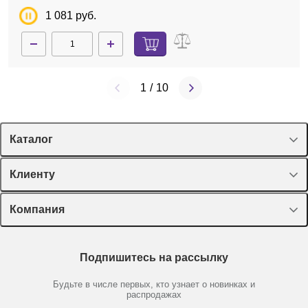
1 081 руб.
1
/
10
Каталог
Спецпредложения
Клиенту
Оборудование, приборы
Лекторий Диаэм
Компания
Пластик, стекло, принадлежности
Доставка и оплата
Химические реактивы, препараты, наборы
О компании
Технический сервис
Предметный указатель
Подпишитесь на рассылку
Новости
Мобильное приложение
Библиотека
Партнеры
Будьте в числе первых, кто узнает о новинках и
Производители
распродажах
Блог