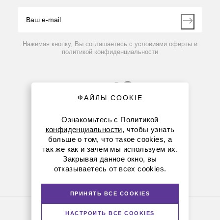
Видео
Контакты
Вопрос-ответ
Нажимая кнопку, Вы соглашаетесь с условиями оферты и
политикой конфиденциальности
ФАЙЛЫ COOKIE
Ознакомьтесь с
Политикой
конфиденциальности
, чтобы узнать
больше о том, что такое cookies, а
8 (800) 234-05-08
так же как и зачем мы используем их.
Закрывая данное окно, вы
8-863-303-55-00
отказываетесь от всех cookies.
krasnodar@dia-m.ru
ПРИНЯТЬ ВСЕ COOKIES
Политика конфиденциальности
НАСТРОИТЬ ВСЕ COOKIES