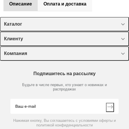
Описание
Оплата и доставка
Каталог
Спецпредложения
Клиенту
Оборудование, приборы
Лекторий Диаэм
Компания
Пластик, стекло, принадлежности
Доставка и оплата
Химические реактивы, препараты, наборы
О компании
Технический сервис
Предметный указатель
Подпишитесь на рассылку
Новости
Мобильное приложение
Библиотека
Партнеры
Будьте в числе первых, кто узнает о новинках и
Производители
распродажах
Блог
Видео
Контакты
Вопрос-ответ
Нажимая кнопку, Вы соглашаетесь с условиями оферты и
политикой конфиденциальности