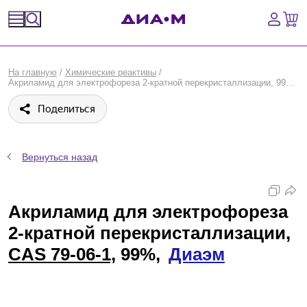
Спецпредложения
На главную
/
Химические реактивы
/
Акриламид для электрофореза 2-кратной перекристаллизации, 99%, Диаэм
Оборудование, приборы
Поделиться
Расходные материалы, пластик, стекло
Химические реактивы, препараты, наборы
Вернуться назад
Предметный указатель
Акриламид для электрофореза
Библиотека
2-кратной перекристаллизации,
CAS 79-06-1,
99%,
Диаэм
Войти
Сравнение