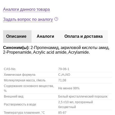
Аналоги данного товара
Задать вопрос по аналогу
Описание
Аналоги
Оплата и доставка
Синоним(ы):
2-Пропенамид, акриловой кислоты амид,
2-Propenamide, Acrylic acid amide, Acrylamide.
CAS-No.
79-06-1
Химическая формула
C₃H₅NO
Молекулярная масса, г/моль
71,08
Содержание основного вещества,
Не менее 99%
%
Внешний вид
Белый кристаллический порошок
2,5 г/10 мл, прозрачный
Растворимость в воде
бесцветный
Температура плавления ,°С
85-87