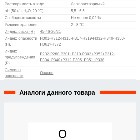
Растворимость в воде
Легкорастворимый
pH (50 г/л, H₂O, 20 °C)
5,5 - 6,5
Свободные кислоты
Не менее 0,02 %
Условия хранения
2 - 8 °C
Индекс риска (R)
45-46-20/21
Индекс опасности
H301-H312-H315-H317-H319-H332-H340-H350-
(H),
H361f-H372
Индекс
P202-P280-P301+P310-P302+P352+P312-
предупреждения
P304+P340+P312-P305+P351+P338
(P)
Символы
Опасно
опасности
Аналоги данного товара