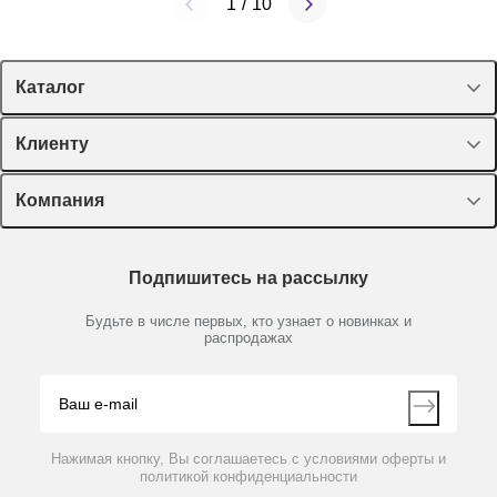
1
/
10
Каталог
Спецпредложения
Клиенту
Оборудование, приборы
Лекторий Диаэм
Компания
Пластик, стекло, принадлежности
Доставка и оплата
Химические реактивы, препараты, наборы
О компании
Технический сервис
Предметный указатель
Подпишитесь на рассылку
Новости
Мобильное приложение
Библиотека
Партнеры
Будьте в числе первых, кто узнает о новинках и
Производители
распродажах
Блог
Видео
Контакты
Вопрос-ответ
Нажимая кнопку, Вы соглашаетесь с условиями оферты и
политикой конфиденциальности