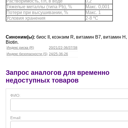
Растворимость, г/л, в воде
0,2
Тяжелые металлы (типа Pb), %
Макс. 0,001
Потери при высушивании, %
Макс. 1
Условия хранения
2-8 ºС
Синоним(ы):
биос II, коэнзим R, витамин B7, витамин H, D
Biotin.
Индекс риска (R)
20/21/22-36/37/38
Индекс безопасности (S)
24/25-36-26
Запрос аналогов для временно
недоступных товаров
ФИО:
Email: