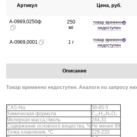
Артикул
Цена, руб.
A-0969,0250ф
250
товар временно
мг
недоступен
товар временно
A-0969,0001
1 г
недоступен
Описание
Товар временно недоступен. Аналоги по запросу ни
CAS-No.
58-85-5
Химическая формула
C₁₀H₁₆N₂O₃
Молярная масса,г/моль
244,31
Содержание основного вещества, %
Не менее 99
Точка плавления, ºС
229-233