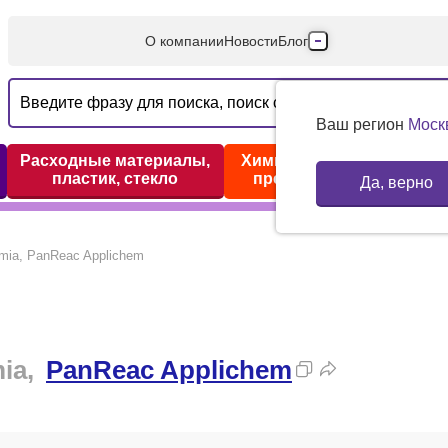
О компании
Новости
Блог
Производители
Партнеры
Ваш регион
Моск
Технический серв
Расходные материалы,
Химические реактивы,
пластик, стекло
препараты, наборы
Да, верно
Доставка и оплата
Контакты
emia, PanReac Applichem
mia,
PanReac Applichem