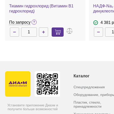
Тиамин гидрохлорид (Витамин B1
НАДФ-Na₂ 
гидрохлорид)
динуклеот
динатриев
По запросу
4 381 р
Каталог
Спецпредложения
Оборудование, прибор
Пластик, стекло,
Установите приложение Диаэм и
принадлежности
получите больше возможностей