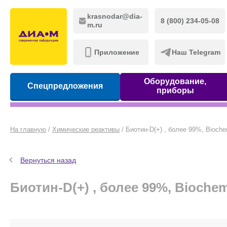
krasnodar@dia-
8 (800) 234-05-08
m.ru
Приложение
Наш Telegram
Оборудование,
Спецпредложения
приборы
На главную
/
Химические реактивы
/
Биотин-D(+) , более 99%, Bioch
Вернуться назад
Биотин-D(+) , более 99%, Bioche