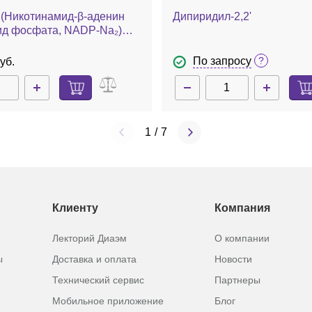
(Никотинамид-β-аденин
Дипиридил-2,2'
ид фосфата, NADP-Na₂)
ая соль
По запросу
уб.
1
/
7
Клиенту
Компания
Лекторий Диаэм
О компании
ы
Доставка и оплата
Новости
Технический сервис
Партнеры
Мобильное приложение
Блог