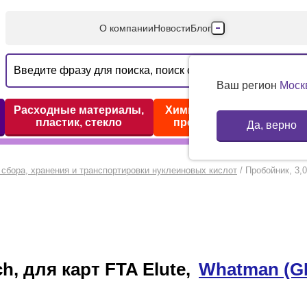
О компании
Новости
Блог
Производители
Партнеры
Ваш регион
Моск
Технический серв
Расходные материалы,
Химические реактивы,
пластик, стекло
препараты, наборы
Да, верно
Доставка и оплата
Контакты
сбора, хранения и транспортировки нуклеиновых кислот
/
Пробойник, 3,0
h, для карт FTA Elute,
Whatman (G