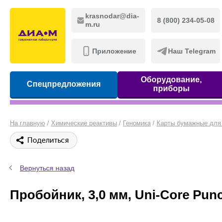
krasnodar@dia-
8 (800) 234-05-08
m.ru
Приложение
Наш Telegram
Оборудование,
Спецпредложения
приборы
На главную
/
Химические реактивы
/
Геномика
/
Карты бумажные для 
Поделиться
Вернуться назад
Пробойник, 3,0 мм, Uni-Core Punc