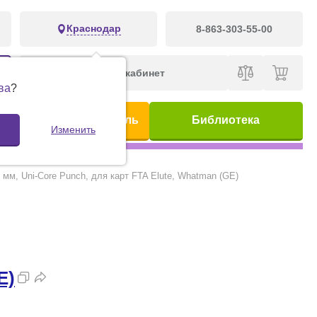
Краснодар
8-863-303-55-00
Личный кабинет
ва
?
ис
Предметный указатель
Библиотека
Изменить
 мм, Uni-Core Punch, для карт FTA Elute, Whatman (GE)
E)