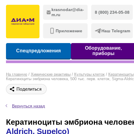
krasnodar@dia-
8 (800) 234-05-08
m.ru
Приложение
Наш Telegram
Оборудование,
Спецпредложения
приборы
На главную
/
Химические реактивы
/
Культуры клеток
/
Кератиноциты
Кератиноциты эмбриона человека, 500 тыс. перв. клеток, Sigma-Aldrich,
Поделиться
Вернуться назад
Кератиноциты эмбриона человека,
Aldrich, Supelco)