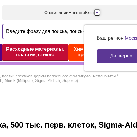
О компании
Новости
Блог
Производители
Партнеры
Ваш регион
Моск
Технический серв
Расходные материалы,
Химические реактивы,
пластик, стекло
препараты, наборы
Да, верно
Доставка и оплата
Контакты
, клетки сосочков дермы волосяного фолликула, меланоциты
/
 Merck (Millipore, Sigma-Aldrich, Supelco)
 500 тыс. перв. клеток, Sigma-Ald