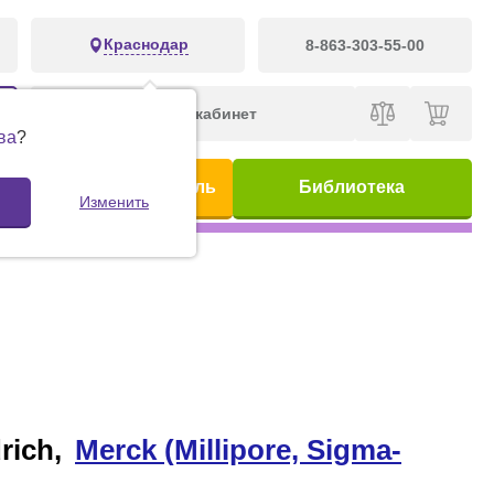
Краснодар
8-863-303-55-00
Личный кабинет
ва
?
ис
Предметный указатель
Библиотека
Изменить
rich,
Merck (Millipore, Sigma-