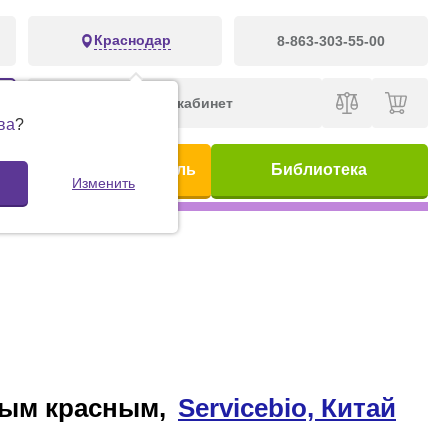
Краснодар
8-863-303-55-00
Личный кабинет
ва
?
ис
Предметный указатель
Библиотека
Изменить
овым красным,
Servicebio, Китай