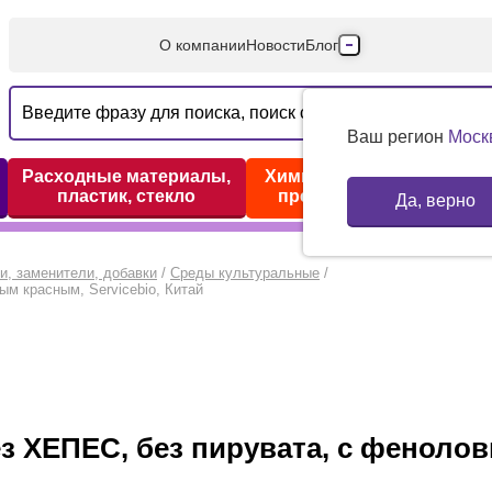
О компании
Новости
Блог
Производители
Партнеры
Ваш регион
Моск
Технический серв
Расходные материалы,
Химические реактивы,
пластик, стекло
препараты, наборы
Да, верно
Доставка и оплата
Контакты
и, заменители, добавки
/
Среды культуральные
/
ым красным, Servicebio, Китай
без ХЕПЕС, без пирувата, с фенол