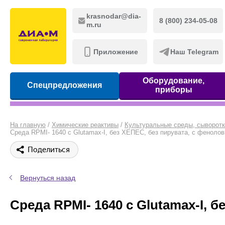
krasnodar@dia-
8 (800) 234-05-08
m.ru
Приложение
Наш Telegram
Оборудование,
Спецпредложения
приборы
На главную
/
Химические реактивы
/
Культуральные среды, сыворотк
Среда RPMI- 1640 с Glutamax-I, без ХЕПЕС, без пирувата, с фенолов
Поделиться
Вернуться назад
Среда RPMI- 1640 с Glutamax-I, 