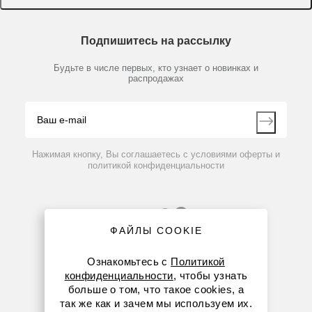
Доставка и оплата
Химические реактивы, препараты, наборы
О компании
Технический сервис
Предметный указатель
Подпишитесь на рассылку
Новости
Мобильное приложение
Библиотека
Партнеры
Будьте в числе первых, кто узнает о новинках и
Производители
распродажах
Блог
Видео
Контакты
Вопрос-ответ
Нажимая кнопку, Вы соглашаетесь с условиями оферты и
политикой конфиденциальности
ФАЙЛЫ COOKIE
Ознакомьтесь с
Политикой
конфиденциальности
, чтобы узнать
больше о том, что такое cookies, а
8 (800) 234-05-08
так же как и зачем мы используем их.