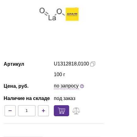
Краснодар
О компании
Новости
Блог
U1312818,0100
Артикул
Производители
100 г
Партнеры
по запросу
Цена, руб.
Наличие на складе
под заказ
Технический сервис
Доставка и оплата
Контакты