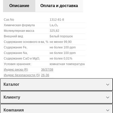
Описание
Оплата и доставка
Cas No
1312-81-8
Химическая формула
La₂O₃
Молекулярная масса
325,82
Внешний вид
Белый порошок
Содержание основного в-ва, %
не менее 99,90
Содержание Fe,
не более 100 ppm
Содержание Na,
не более 100 ppm
Содержание CaO и MgO,
не более 0,01%
Условия хранения:
комнатная температура
Индекс риска (R)
36/37/38
Индекс безопасности (S)
26-36
Каталог
Спецпредложения
Клиенту
Оборудование, приборы
Лекторий Диаэм
Компания
Пластик, стекло, принадлежности