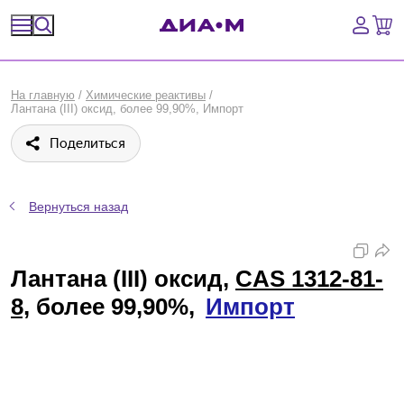
Спецпредложения
На главную
/
Химические реактивы
/
Лантана (III) оксид, более 99,90%, Импорт
Оборудование, приборы
Поделиться
Расходные материалы, пластик, стекло
Химические реактивы, препараты, наборы
Вернуться назад
Предметный указатель
Лантана (III) оксид,
CAS 1312-81-
Библиотека
8,
более 99,90%,
Импорт
Войти
Сравнение