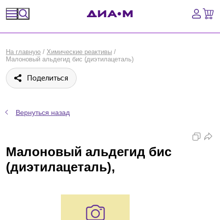
Спецпредложения
На главную
/
Химические реактивы
/
Малоновый альдегид бис (диэтилацеталь)
Оборудование, приборы
Поделиться
Расходные материалы, пластик, стекло
Химические реактивы, препараты, наборы
Вернуться назад
Предметный указатель
Малоновый альдегид бис
Библиотека
(диэтилацеталь),
Войти
Сравнение