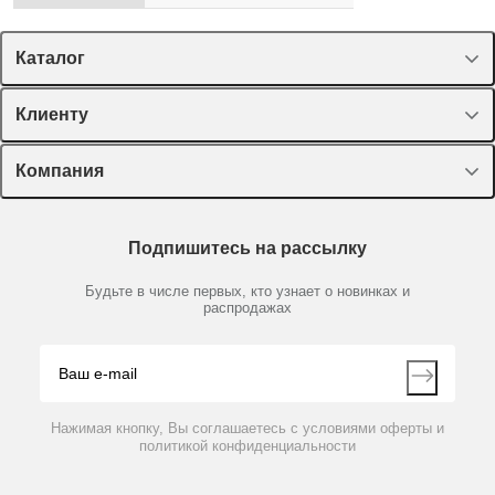
Каталог
Спецпредложения
Клиенту
Оборудование, приборы
Лекторий Диаэм
Компания
Пластик, стекло, принадлежности
Доставка и оплата
Химические реактивы, препараты, наборы
О компании
Технический сервис
Предметный указатель
Подпишитесь на рассылку
Новости
Мобильное приложение
Библиотека
Партнеры
Будьте в числе первых, кто узнает о новинках и
Производители
распродажах
Блог
Видео
Контакты
Вопрос-ответ
Нажимая кнопку, Вы соглашаетесь с условиями оферты и
политикой конфиденциальности