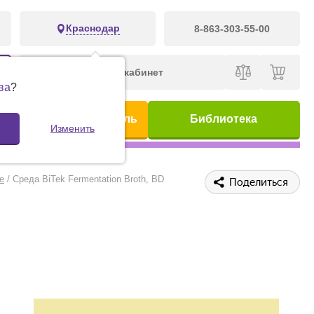
Краснодар
8-863-303-55-00
Личный кабинет
ва
?
ис
Предметный указатель
Библиотека
Изменить
е
/
Среда BiTek Fermentation Broth, BD
Поделиться