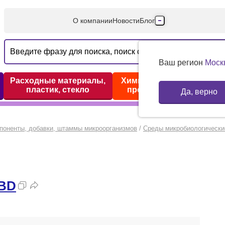
О компании
Новости
Блог
Производители
Партнеры
Ваш регион
Моск
Технический серв
Расходные материалы,
Химические реактивы,
пластик, стекло
препараты, наборы
Да, верно
Доставка и оплата
Контакты
поненты, добавки, штаммы микроорганизмов
/
Среды микробиологически
BD