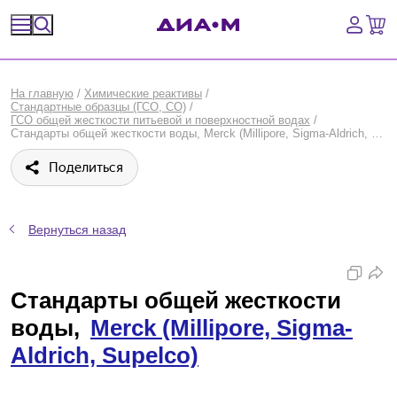
Спецпредложения
На главную
/
Химические реактивы
/
Стандартные образцы (ГСО, CO)
/
Оборудование, приборы
ГСО общей жесткости питьевой и поверхностной водах
/
Стандарты общей жесткости воды, Merck (Millipore, Sigma-Aldrich, Supelco)
Расходные материалы, пластик, стекло
Поделиться
Химические реактивы, препараты, наборы
Вернуться назад
Предметный указатель
Библиотека
Стандарты общей жесткости
воды,
Merck (Millipore, Sigma-
Войти
Aldrich, Supelco)
Сравнение