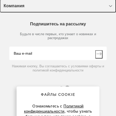
Лекторий Диаэм
Компания
Пластик, стекло, принадлежности
Доставка и оплата
Химические реактивы, препараты, наборы
О компании
Технический сервис
Предметный указатель
Подпишитесь на рассылку
Новости
Мобильное приложение
Библиотека
Партнеры
Будьте в числе первых, кто узнает о новинках и
Производители
распродажах
Блог
Видео
Контакты
Вопрос-ответ
Нажимая кнопку, Вы соглашаетесь с условиями оферты и
политикой конфиденциальности
ФАЙЛЫ COOKIE
Ознакомьтесь с
Политикой
конфиденциальности
, чтобы узнать