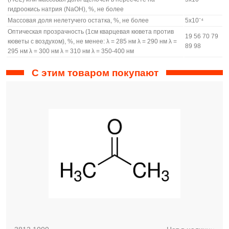
гидроокись натрия (NaOH), %, не более
Массовая доля нелетучего остатка, %, не более
5х10⁻⁴
Оптическая прозрачность (1см кварцевая кювета против
19 56 70 79
кюветы с воздухом), %, не менее: λ = 285 нм λ = 290 нм λ =
89 98
295 нм λ = 300 нм λ = 310 нм λ = 350-400 нм
С этим товаром покупают