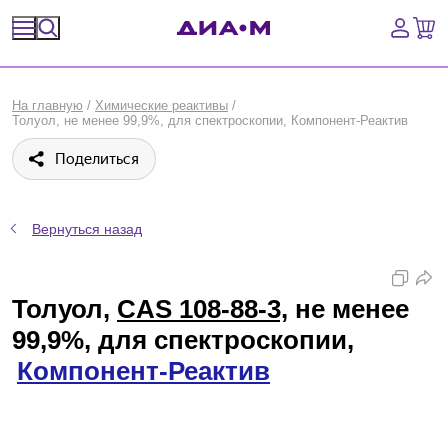
Спецпредложения
На главную
/
Химические реактивы
/
Толуол, не менее 99,9%, для спектроскопии, Компонент-Реактив
Оборудование, приборы
Поделиться
Расходные материалы, пластик, стекло
Химические реактивы, препараты, наборы
Вернуться назад
Предметный указатель
Толуол,
CAS 108-88-3,
не менее
Библиотека
99,9%, для спектроскопии,
Компонент-Реактив
Войти
Сравнение