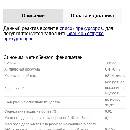
Описание
Оплата и доставка
Данный реактив входит в
список прекурсоров
, для
покупки требуется заполнить
бланк об отпуске
прекуросоров
.
Синоним: метилбензол, фенилметан
CAS-No.
108-88-3
Химическая формула
C₆H₅CH₃
Молекулярный вес
92,14 г/моль
бесцветная
Внешний вид
прозрачная
жидкость
не менее
Содержание основного вещества
99,9%
Содержание воды, не более, %
0,01
Массовая доля органических примесей, %, не более
0,1
Массовая доля кислот в пересчёте на соляную кислоту
(НСL) или массовая доля щелочей в пересчёте на
5х10⁻⁴