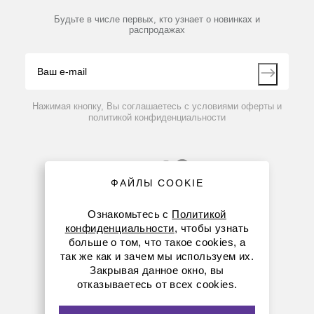
Библиотека
Партнеры
Будьте в числе первых, кто узнает о новинках и
Производители
распродажах
Блог
Видео
Контакты
Вопрос-ответ
Нажимая кнопку, Вы соглашаетесь с условиями оферты и
политикой конфиденциальности
ФАЙЛЫ COOKIE
Ознакомьтесь с
Политикой
конфиденциальности
, чтобы узнать
больше о том, что такое cookies, а
8 (800) 234-05-08
так же как и зачем мы используем их.
Закрывая данное окно, вы
8-863-303-55-00
отказываетесь от всех cookies.
krasnodar@dia-m.ru