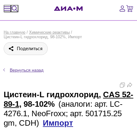
Спецпредложения
На главную
/
Химические реактивы
/
Цистеин-L гидрохлорид, 98-102%, Импорт
Оборудование, приборы
Поделиться
Расходные материалы, пластик, стекло
Химические реактивы, препараты, наборы
Вернуться назад
Предметный указатель
Цистеин-L гидрохлорид,
CAS 52-
Библиотека
89-1,
98-102%
(аналоги: арт. LC-
4276.1, NeoFroxx; арт. 501715.25
Войти
gm, CDH)
Импорт
Сравнение