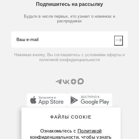
Предметный указатель
Подпишитесь на рассылку
Новости
Мобильное приложение
Библиотека
Партнеры
Будьте в числе первых, кто узнает о новинках и
Производители
распродажах
Блог
Видео
Контакты
Вопрос-ответ
Нажимая кнопку, Вы соглашаетесь с условиями оферты и
политикой конфиденциальности
ФАЙЛЫ COOKIE
8 (800) 234-05-08
8-863-303-55-00
Ознакомьтесь с
Политикой
конфиденциальности
, чтобы узнать