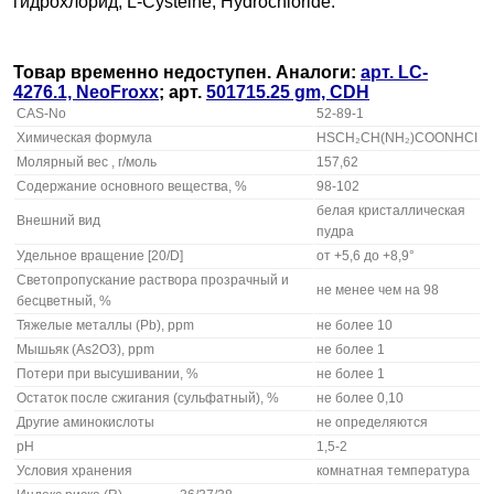
гидрохлорид, L-Cysteine, Hydrochloride.
Товар временно недоступен. Аналоги:
арт. LC-
4276.1, NeoFroxx
; арт.
501715.25 gm, CDH
CAS-No
52-89-1
Химическая формула
HSCH₂CH(NH₂)COONHCI
Молярный вес , г/моль
157,62
Содержание основного вещества, %
98-102
белая кристаллическая
Внешний вид
пудра
Удельное вращение [20/D]
от +5,6 до +8,9°
Светопропускание раствора прозрачный и
не менее чем на 98
бесцветный, %
Тяжелые металлы (Pb), ppm
не более 10
Мышьяк (As2O3), ppm
не более 1
Потери при высушивании, %
не более 1
Остаток после сжигания (сульфатный), %
не более 0,10
Другие аминокислоты
не определяются
рН
1,5-2
Условия хранения
комнатная температура