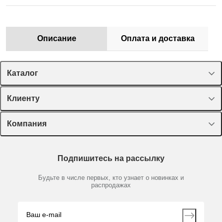
Описание
Оплата и доставка
Каталог
Спецпредложения
Клиенту
Оборудование, приборы
Лекторий Диаэм
Компания
Пластик, стекло, принадлежности
Доставка и оплата
Химические реактивы, препараты, наборы
О компании
Технический сервис
Предметный указатель
Подпишитесь на рассылку
Новости
Мобильное приложение
Библиотека
Партнеры
Будьте в числе первых, кто узнает о новинках и
Производители
распродажах
Блог
Видео
Контакты