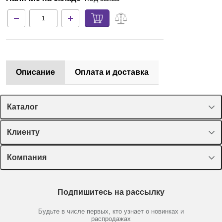
Описание
Оплата и доставка
Каталог
Спецпредложения
Клиенту
Оборудование, приборы
Лекторий Диаэм
Компания
Пластик, стекло, принадлежности
Доставка и оплата
Химические реактивы, препараты, наборы
О компании
Технический сервис
Предметный указатель
Подпишитесь на рассылку
Новости
Мобильное приложение
Библиотека
Партнеры
Будьте в числе первых, кто узнает о новинках и
Производители
распродажах