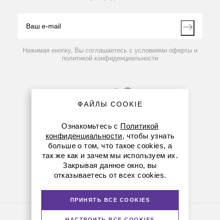
Блог
Видео
Контакты
Вопрос-ответ
Нажимая кнопку, Вы соглашаетесь с условиями оферты и
политикой конфиденциальности
ФАЙЛЫ COOKIE
Ознакомьтесь с
Политикой
конфиденциальности
, чтобы узнать
больше о том, что такое cookies, а
8 (800) 234-05-08
так же как и зачем мы используем их.
Закрывая данное окно, вы
8-863-303-55-00
отказываетесь от всех cookies.
krasnodar@dia-m.ru
ПРИНЯТЬ ВСЕ COOKIES
Политика конфиденциальности
НАСТРОИТЬ ВСЕ COOKIES