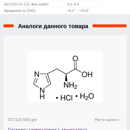
pH (100 г/л, CO₂-free water)
3,5–4,5
Вращение (α 20/D)
+9,2° – +10,6°
Аналоги данного товара
037118.500 gm
Нет в наличии
Гистидин гидрохлорид-L моногидрат