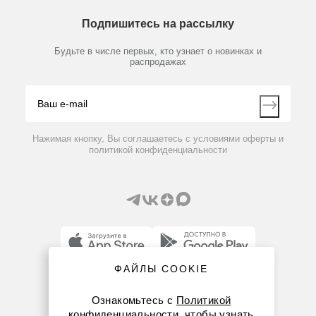
О компании
Технический сервис
Предметный указатель
Подпишитесь на рассылку
Новости
Мобильное приложение
Библиотека
Партнеры
Будьте в числе первых, кто узнает о новинках и
Производители
распродажах
Блог
Видео
Контакты
Вопрос-ответ
Нажимая кнопку, Вы соглашаетесь с условиями оферты и
политикой конфиденциальности
ФАЙЛЫ COOKIE
8 (800) 234-05-08
Ознакомьтесь с
Политикой
8-863-303-55-00
конфиденциальности
, чтобы узнать