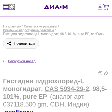
Спецпредложения
На главную
/
Химические реактивы
/
Временно недоступные реактивы
/
Оборудование, приборы
Гистидин гидрохлорид-L моногидрат, 98,5-101%, pure EP, neoFroxx
Поделиться
Расходные материалы, пластик, стекло
Химические реактивы, препараты, наборы
Вернуться назад
Предметный указатель
Гистидин гидрохлорид-L
Библиотека
моногидрат,
CAS 5934-29-2,
98,5-
Войти
101%, pure EP
(аналог арт.
037118.500 gm, CDH, Индия)
Сравнение