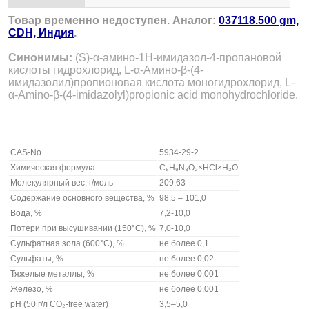
Товар временно недоступен. Аналог:
037118.500 gm,
CDH, Индия
.
Синонимы:
(S)-α-амино-1H-имидазол-4-пропановой
кислоты гидрохлорид, L-α-Амино-β-(4-
имидазолил)пропионовая кислота моногидрохлорид, L-
α-Amino-β-(4-imidazolyl)propionic acid monohydrochloride.
CAS-No.
5934-29-2
Химическая формула
C₆H₉N₃O₂×HCl×H₂O
Молекулярный вес, г/моль
209,63
Содержание основного вещества, %
98,5 – 101,0
Вода, %
7,2-10,0
Потери при высушивании (150°C), %
7,0-10,0
Сульфатная зола (600°C), %
не более 0,1
Сульфаты, %
не более 0,02
Тяжелые металлы, %
не более 0,001
Железо, %
не более 0,001
pH (50 г/л CO₂-free water)
3,5–5,0