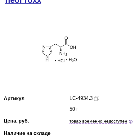
neoFroxx
Краснодар
О компании
Новости
Блог
Производители
Партнеры
LC-4934.3
Артикул
Технический сервис
50 г
Доставка и оплата
Цена, руб.
товар временно недоступен
Контакты
Наличие на складе