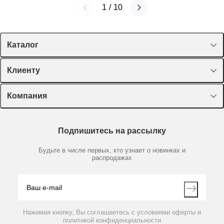
1
/
10
Каталог
Спецпредложения
Клиенту
Оборудование, приборы
Лекторий Диаэм
Компания
Пластик, стекло, принадлежности
Доставка и оплата
Химические реактивы, препараты, наборы
О компании
Технический сервис
Предметный указатель
Подпишитесь на рассылку
Новости
Мобильное приложение
Библиотека
Партнеры
Будьте в числе первых, кто узнает о новинках и
Производители
распродажах
Блог
Видео
Контакты
Вопрос-ответ
Нажимая кнопку, Вы соглашаетесь с условиями оферты и
политикой конфиденциальности