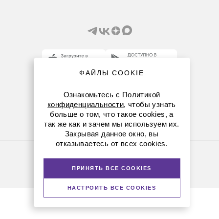
ФАЙЛЫ COOKIE
8 (800) 234-05-08
Ознакомьтесь с
Политикой
8-863-303-55-00
конфиденциальности
, чтобы узнать
больше о том, что такое cookies, а
krasnodar@dia-m.ru
так же как и зачем мы используем их.
Закрывая данное окно, вы
отказываетесь от всех cookies.
Политика конфиденциальности
© Диаэм, 1988 — 2026. Все права защищены
ПРИНЯТЬ ВСЕ COOKIES
Версия для печати
НАСТРОИТЬ ВСЕ COOKIES