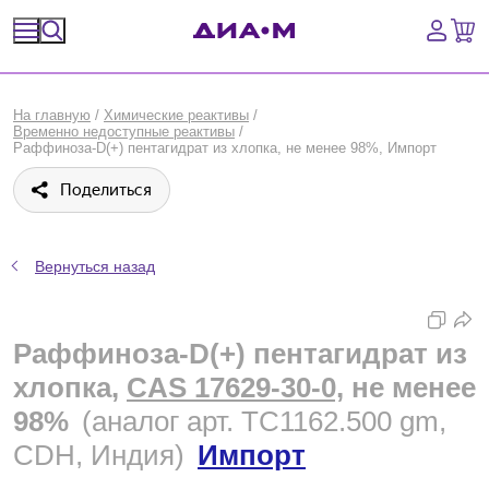
Спецпредложения
На главную
/
Химические реактивы
/
Временно недоступные реактивы
/
Оборудование, приборы
Раффиноза-D(+) пентагидрат из хлопка, не менее 98%, Импорт
Поделиться
Расходные материалы, пластик, стекло
Химические реактивы, препараты, наборы
Вернуться назад
Предметный указатель
Раффиноза-D(+) пентагидрат из
Библиотека
хлопка,
CAS 17629-30-0,
не менее
Войти
98%
(аналог арт. TC1162.500 gm,
CDH, Индия)
Импорт
Сравнение