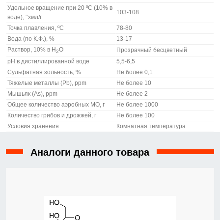
Удельное вращение при 20 ºС (10% в
103-108
воде), °хмл/г
Точка плавления, ºС
78-80
Вода (по К.Ф.), %
13-17
Раствор, 10% в Н
О
Прозрачный бесцветный
2
рН в дистиллированной воде
5,5-6,5
Сульфатная зольность, %
Не более 0,1
Тяжелые металлы (Pb), ppm
Не более 10
Мышьяк (As), ppm
Не более 2
Общее количество аэробных МО, г
Не более 1000
Количество грибов и дрожжей, г
Не более 100
Условия хранения
Комнатная температура
Аналоги данного товара