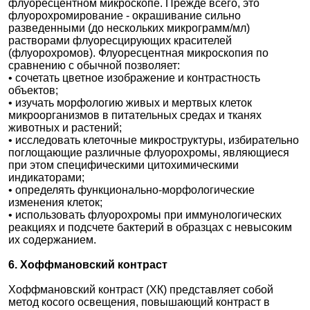
флуоресцентном микроскопе. Прежде всего, это
флуорохромирование - окрашивание сильно
разведенными (до нескольких микрограмм/мл)
растворами флуоресцирующих красителей
(флуорохромов). Флуоресцентная микроскопия по
сравнению с обычной позволяет:
• сочетать цветное изображение и контрастность
объектов;
• изучать морфологию живых и мертвых клеток
микроорганизмов в питательных средах и тканях
животных и растений;
• исследовать клеточные микроструктуры, избирательно
поглощающие различные флуорохромы, являющиеся
при этом специфическими цитохимическими
индикаторами;
• определять функционально-морфологические
изменения клеток;
• использовать флуорохромы при иммунологических
реакциях и подсчете бактерий в образцах с невысоким
их содержанием.
6. Хоффмановский контраст
Хоффмановский контраст (ХК) представляет собой
метод косого освещения, повышающий контраст в