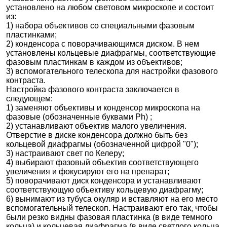
установлено на любом световом микроскопе и состоит
из:
1) набора объективов со специальными фазовым
пластинками;
2) конденсора с поворачивающимся диском. В нем
установлены кольцевые диафрагмы, соответствующие
фазовым пластинкам в каждом из объективов;
3) вспомогательного телескопа для настройки фазового
контраста.
Настройка фазового контраста заключается в
следующем:
1) заменяют объективы и конденсор микроскопа на
фазовые (обозначенные буквами Ph) ;
2) устанавливают объектив малого увеличения.
Отверстие в диске конденсора должно быть без
кольцевой диафрагмы (обозначенной цифрой "0");
3) настраивают свет по Келеру;
4) выбирают фазовый объектив соответствующего
увеличения и фокусируют его на препарат;
5) поворачивают диск конденсора и устанавливают
соответствующую объективу кольцевую диафрагму;
6) вынимают из тубуса окуляр и вставляют на его место
вспомогательный телескоп. Настраивают его так, чтобы
были резко видны фазовая пластинка (в виде темного
кольца) и кольцевая диафрагма (в виде светлого кольца