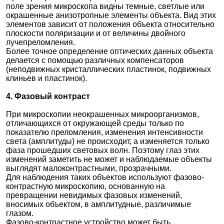
поле зрения микроскопа видны темные, светлые или
окрашенные анизотропные элементы объекта. Вид этих
элементов зависит от положения объекта относительно
плоскости поляризации и от величины двойного
лучепреломления.
Более точное определение оптических данных объекта
делается с помощью различных компенсаторов
(неподвижных кристаллических пластинок, подвижных
клиньев и пластинок).
4. Фазовый контраст
При микроскопии неокрашенных микроорганизмов,
отличающихся от окружающей среды только по
показателю преломления, изменения интенсивности
света (амплитуды) не происходит, а изменяется только
фаза прошедших световых волн. Поэтому глаз этих
изменений заметить не может и наблюдаемые объекты
выглядят малоконтрастными, прозрачными.
Для наблюдения таких объектов используют фазово-
контрастную микроскопию, основанную на
превращении невидимых фазовых изменений,
вносимых объектом, в амплитудные, различимые
глазом.
Фазово-контрастное устройство может быть