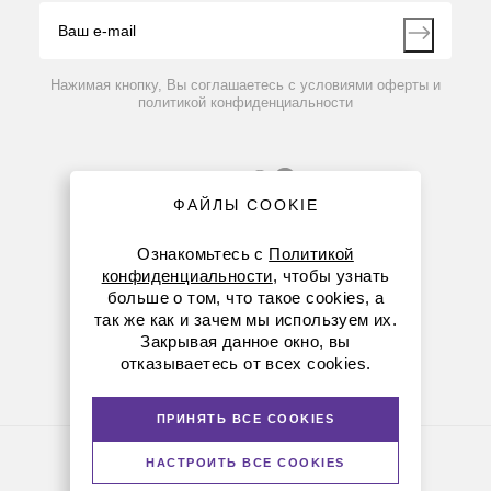
Видео
Контакты
Вопрос-ответ
Нажимая кнопку, Вы соглашаетесь с условиями оферты и
политикой конфиденциальности
ФАЙЛЫ COOKIE
Ознакомьтесь с
Политикой
конфиденциальности
, чтобы узнать
больше о том, что такое cookies, а
8 (800) 234-05-08
так же как и зачем мы используем их.
Закрывая данное окно, вы
8-863-303-55-00
отказываетесь от всех cookies.
krasnodar@dia-m.ru
ПРИНЯТЬ ВСЕ COOKIES
Политика конфиденциальности
НАСТРОИТЬ ВСЕ COOKIES
© Диаэм, 1988 — 2026. Все права защищены