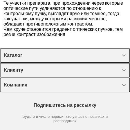
Те участки препарата, при прохождении через которые
оптические пути удлиняются по отношению к
контрольному пучку, выглядят ярче или темнее, тогда
как участки, между которыми различия меньше,
обладают противоположным контрастом.
Чем круче становится градиент оптических пучков, тем
резче контраст изображения
Каталог
Спецпредложения
Клиенту
Оборудование, приборы
Лекторий Диаэм
Компания
Пластик, стекло, принадлежности
Доставка и оплата
Химические реактивы, препараты, наборы
О компании
Технический сервис
Предметный указатель
Подпишитесь на рассылку
Новости
Мобильное приложение
Библиотека
Партнеры
Будьте в числе первых, кто узнает о новинках и
Производители
распродажах
Блог