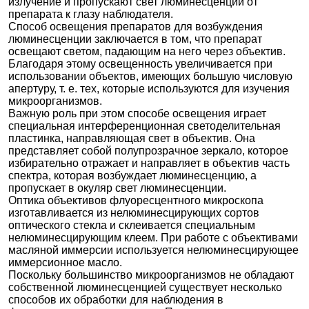
излучение и пропускают свет люминесценции от
препарата к глазу наблюдателя.
Способ освещения препаратов для возбуждения
люминесценции заключается в том, что препарат
освещают светом, падающим на него через объектив.
Благодаря этому освещенность увеличивается при
использовании объектов, имеющих большую числовую
апертуру, т. е. тех, которые используются для изучения
микроорганизмов.
Важную роль при этом способе освещения играет
специальная интерференционная светоделительная
пластинка, направляющая свет в объектив. Она
представляет собой полупрозрачное зеркало, которое
избирательно отражает и направляет в объектив часть
спектра, которая возбуждает люминесценцию, а
пропускает в окуляр свет люминесценции.
Оптика объективов флуоресцентного микроскопа
изготавливается из нелюминесцирующих сортов
оптического стекла и склеивается специальным
нелюминесцирующим клеем. При работе с объективами
масляной иммерсии используется нелюминесцирующее
иммерсионное масло.
Поскольку большинство микроорганизмов не обладают
собственной люминесценцией существует несколько
способов их обработки для наблюдения в