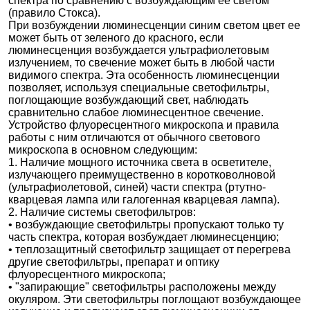
спектра по сравнению с возбуждающим ее светом
(правило Стокса).
При возбуждении люминесценции синим светом цвет ее
может быть от зеленого до красного, если
люминесценция возбуждается ультрафиолетовым
излучением, то свечение может быть в любой части
видимого спектра. Эта особенность люминесценции
позволяет, используя специальные светофильтры,
поглощающие возбуждающий свет, наблюдать
сравнительно слабое люминесцентное свечение.
Устройство флуоресцентного микроскопа и правила
работы с ним отличаются от обычного светового
микроскопа в основном следующим:
1. Наличие мощного источника света в осветителе,
излучающего преимущественно в коротковолновой
(ультрафиолетовой, синей) части спектра (ртутно-
кварцевая лампа или галогенная кварцевая лампа).
2. Наличие системы светофильтров:
• возбуждающие светофильтры пропускают только ту
часть спектра, которая возбуждает люминесценцию;
• теплозащитный светофильтр защищает от перегрева
другие светофильтры, препарат и оптику
флуоресцентного микроскопа;
• "запирающие" светофильтры расположены между
окуляром. Эти светофильтры поглощают возбуждающее