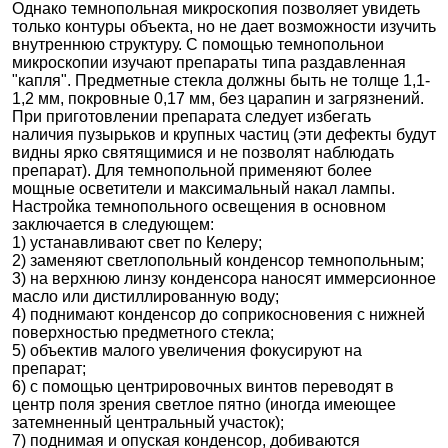
Однако темнопольная микроскопия позволяет увидеть
только контуры объекта, но не дает возможности изучить
внутреннюю структуру. С помощью темнопольнои
микроскопии изучают препараты типа раздавленная
"капля". Предметные стекла должны быть не толще 1,1-
1,2 мм, покровные 0,17 мм, без царапин и загрязнений.
При приготовлении препарата следует избегать
наличия пузырьков и крупных частиц (эти дефекты будут
видны ярко святящимися и не позволят наблюдать
препарат). Для темнопольной применяют более
мощные осветители и максимальный накал лампы.
Настройка темнопольного освещения в основном
заключается в следующем:
1) устанавливают свет по Келеру;
2) заменяют светлопольный конденсор темнопольным;
3) на верхнюю линзу конденсора наносят иммерсионное
масло или дистиллированную воду;
4) поднимают конденсор до соприкосновения с нижней
поверхностью предметного стекла;
5) объектив малого увеличения фокусируют на
препарат;
6) с помощью центрировочных винтов переводят в
центр поля зрения светлое пятно (иногда имеющее
затемненный центральный участок);
7) поднимая и опуская конденсор, добиваются