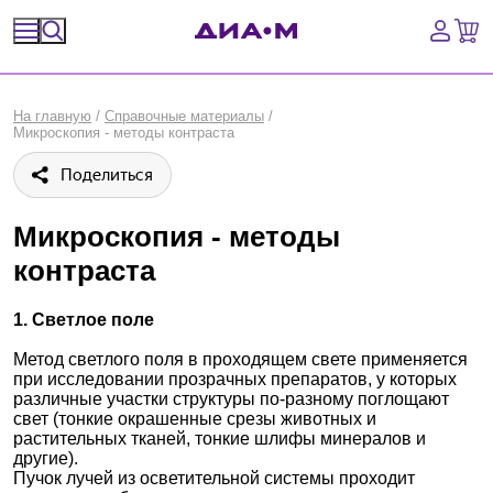
Спецпредложения
На главную
/
Справочные материалы
/
Микроскопия - методы контраста
Оборудование, приборы
Поделиться
Расходные материалы, пластик, стекло
Микроскопия - методы
Химические реактивы, препараты, наборы
контраста
Предметный указатель
1. Cветлое поле
Библиотека
Метод светлого поля в проходящем свете применяется
при исследовании прозрачных препаратов, у которых
различные участки структуры по-разному поглощают
Войти
свет (тонкие окрашенные срезы животных и
растительных тканей, тонкие шлифы минералов и
другие).
Сравнение
Пучок лучей из осветительной системы проходит