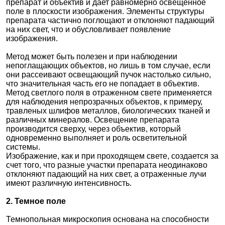
препарат и объектив и дает равномерно освещенное
поле в плоскости изображения. Элементы структуры
Краснодар
препарата частично поглощают и отклоняют падающий
на них свет, что и обусловливает появление
изображения.
О компании
Метод может быть полезен и при наблюдении
непоглащающих объектов, но лишь в том случае, если
Новости
они рассеивают освещающий пучок настолько сильно,
что значительная часть его не попадает в объектив.
Метод светлого поля в отраженном свете применяется
Блог
для наблюдения непрозрачных объектов, к примеру,
травленых шлифов металлов, биологических тканей и
Производители
различных минералов. Освещение препарата
производится сверху, через объектив, который
одновременно выполняет и роль осветительной
Партнеры
системы.
Изображение, как и при проходящем свете, создается за
счет того, что разные участки препарата неодинаково
Технический сервис
отклоняют падающий на них свет, а отраженные лучи
имеют различную интенсивность.
Доставка и оплата
2. Темное поле
Контакты
Темнопольная микроскопия основана на способности