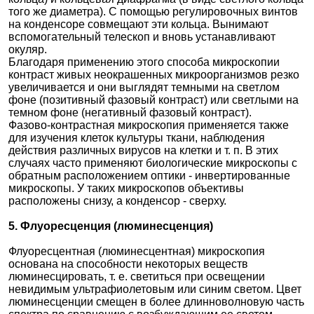
того же диаметра). С помощью регулировочных винтов
на конденсоре совмещают эти кольца. Вынимают
вспомогательный телескоп и вновь устанавливают
окуляр.
Благодаря применению этого способа микроскопии
контраст живых неокрашенных микроорганизмов резко
увеличивается и они выглядят темными на светлом
фоне (позитивный фазовый контраст) или светлыми на
темном фоне (негативный фазовый контраст).
Фазово-контрастная микроскопия применяется также
для изучения клеток культуры ткани, наблюдения
действия различных вирусов на клетки и т. п. В этих
случаях часто применяют биологические микроскопы с
обратным расположением оптики - инвертированные
микроскопы. У таких микроскопов объективы
расположены снизу, а конденсор - сверху.
5. Флуоресценция (люминесценция)
Флуоресцентная (люминесцентная) микроскопия
основана на способности некоторых веществ
люминесцировать, т. е. светиться при освещении
невидимым ультрафиолетовым или синим светом. Цвет
люминесценции смещен в более длинноволновую часть