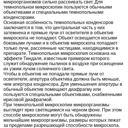
микроорганизмов сильно рассеивать свет. Для
темнопольнои микроскопии пользуются обычными
объективами и специальными темнопольными
конденсорами.
Основная особенность темнопольных конденсоров
заключается в том, что центральная часть у них
затемнена и прямые лучи от осветителя в объектив
микроскопа не попадают. Объект освещается косыми
боковыми лучами и в объектив микроскопа попадают
только лучи, рассеянные частицами, находящимися в
препарате. Темнопольная микроскопия основана на
эффекте Тиндаля, известным примером которого
служит обнаружение пылинок в воздухе при освещении
их узким лучом солнечного света.
Чтобы в объектив не попадали прямые лучи от
осветителя, апертура объектива должна быть меньше,
чем апертура конденсора. Для уменьшения апертуры в
обычный объектив помещают диафрагму или
пользуются специальными объективами, снабженными
ирисовой диафрагмой.
При темнопольной микроскопии микроорганизмы
выглядят ярко светящимися на черном фоне. При этом
способе микроскопии могут быть обнаружены
мельчайшие микроорганизмы, размеры которых лежат
за пределами разрешающей способности микроскопа.