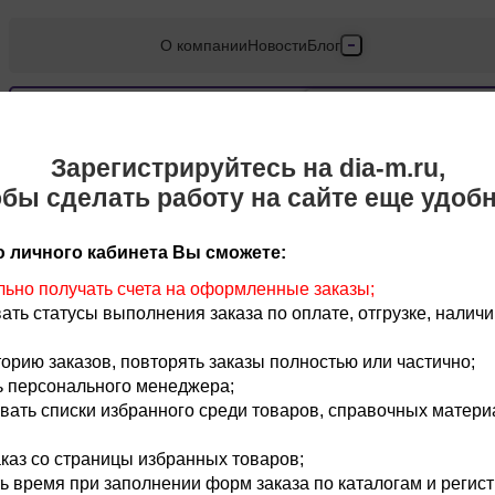
О компании
Новости
Блог
Производители
Партнеры
Ваш регион
Моск
Зарегистрируйтесь на dia-m.ru,
Технический серв
Расходные материалы,
Химические реактивы,
обы сделать работу на сайте еще удобн
пластик, стекло
препараты, наборы
Да, верно
Доставка и оплата
 личного кабинета Вы сможете:
Контакты
ьно получать счета на оформленные заказы;
ать статусы выполнения заказа по оплате, отгрузке, налич
торию заказов, повторять заказы полностью или частично;
 персонального менеджера;
ать списки избранного среди товаров, справочных матери
аказ со страницы избранных товаров;
ь время при заполнении форм заказа по каталогам и регис