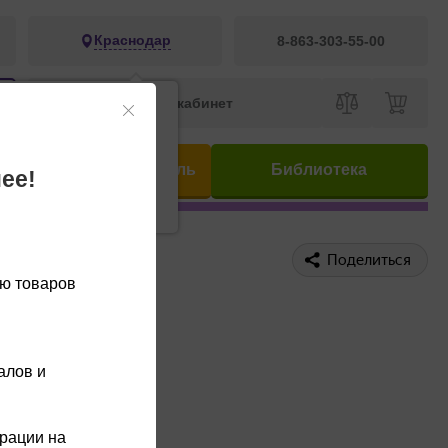
Краснодар
8-863-303-55-00
Личный кабинет
ва
?
ис
Предметный указатель
Библиотека
ее!
Изменить
Поделиться
ию товаров
алов и
трации на