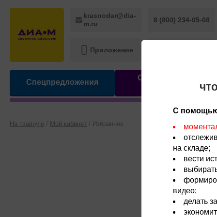
krasnodar@dia-
8 (800) 234-05-08
m.ru
Приложение
Наш Telegram
Оборудование,
Спецпредложения
чт
приборы
С помощью
На главную
/
Мой кабинет
/
Избранное
моментал
отслежив
на складе;
вести ис
выбирать
формиров
видео;
делать з
экономит