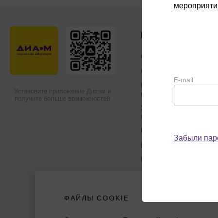
мероприяти
Каталог
Спецпредложения
Оборудование, прибор
E-mail
Пластик, стекло,
Установите приложение Диаэм и
принадлежности
получите больше возможностей
Химические реактивы,
препараты, наборы
Предметный указатель
Забыли пар
Библиотека
Производители
ФАЙЛЫ COOKIE