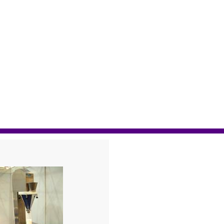
ного продукта в лаборатории с применением твердотельног
е больше расширить сферу применения прибора в
ых и жидкостных датчиков
NIRFlex Solids
и
NIRFlex Liquids
 Когда поляризованный под углом 45° луч падает на
ра, которые проходят в кристалл с разными фазовыми
льно другой векторы подвергаются воздействию
ельно друг друга. Таким образом, изменяется поляризация
го света, это приводит к синусоидальному изменению
го света формируется интерферограмма.
 лампы, что позволяет не прерывать работу в случае выхо
хнологии поляризации спектрометр
Buchi
является более
прочими БИК-Фурье анализаторами.
фильтрами и стандартом длины волны. Всё это обеспечив
е отношение сигнал-шум и контроль линейности путём
Эта проверка пригодности системы (SST) является
я соответствия нормативным документам.
и требований клиентов в различных областях деятельности:
ду измерительных датчиков возможна его оптимальная
зличными образцами и в разных направлениях: научно-
нтроле технологического процесса.