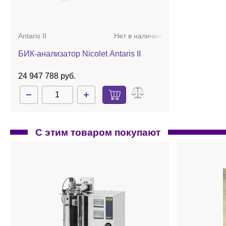
анализ готового таблетированного и капсулирован
датчика
NIRFlex Solids Transmittance
.
Остальные варианты проведения анализа позволяют ещ
лабораторных условиях (с использованием твердотельн
Antaris II
Нет в наличии
Основой этого прибора являются две кварцевые призмы.
БИК-анализатор Nicolet Antaris II
анизотропный кварц, этот луч разделяется на два векто
скоростями. Путем перемещения одной призмы относите
систематически изменяющегося фазового сдвига относит
24 947 788 руб.
комбинированного луча. При использовании монохромно
излучения за вторым поляризатором, а для полихромно
БИК-спектрометр
NIRFlex N-500
имеет две спектральные
одной из них из строя. Благодаря надежной и точной те
устойчивым к динамическим нагрузкам по сравнению с 
С этим товаром покупают
Каждый спектрометр
NIRFlex N-500
снабжён различными 
точность установки требуемой длины волны, оптимально
использования специально разработанных модулей ПО. 
обязательной в фармацевтической промышленности, дл
NIRFlex N-500
разработан с учетом специфических нужд 
лаборатории до производственных линий. Благодаря ря
индивидуальная настройка, позволяющая работать с ра
исследовательских, при контроле качества сырья или ко