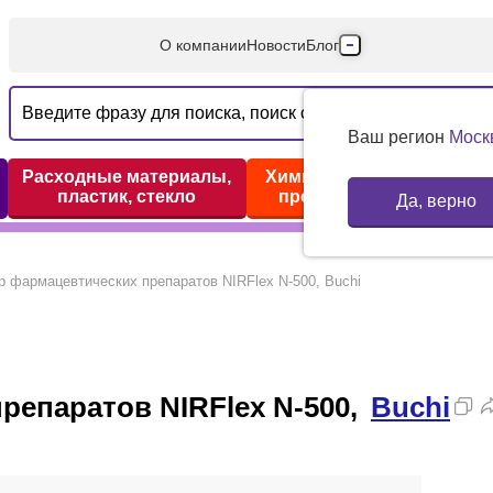
О компании
Новости
Блог
Производители
Партнеры
Ваш регион
Моск
Технический серв
Расходные материалы,
Химические реактивы,
пластик, стекло
препараты, наборы
Да, верно
Доставка и оплата
Контакты
р фармацевтических препаратов NIRFlex N-500, Buchi
репаратов NIRFlex N-500,
Buchi