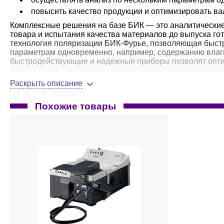
повысить качество продукции и оптимизировать в
Комплексные решения на базе БИК — это аналитические
товара и испытания качества материалов до выпуска го
технология поляризации БИК-Фурье, позволяющая быстр
параметрам одновременно, например, содержанию влаги
быстродействующие и надежные приборы позволят опти
Раскрыть описание
Области применения в фармацевтической промышл
процессно-аналитическая технология;
Похожие товары
идентификация сырья;
экспресс - анализ при производстве таблеток;
конечные испытания таблетированных препаратов
NIRFlex N-500
,
Buchi
- универсальное, модульное, комп
Применение:
анализ входного фармацевтического сырья на скла
анализ качества выпускаемой продукции в процесс
применяются оптоволоконные твердотельные и жидко