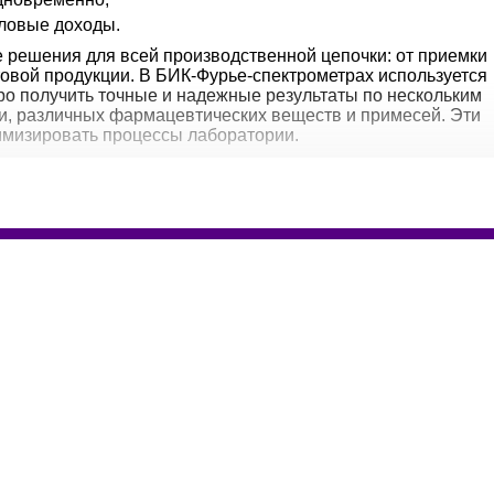
аловые доходы.
 решения для всей производственной цепочки: от приемки
товой продукции. В БИК-Фурье-спектрометрах используется
о получить точные и надежные результаты по нескольким
, различных фармацевтических веществ и примесей. Эти
мизировать процессы лаборатории.
енности:
.
лексное решение на базе БИК.
де в оригинальной таре без нарушения ее целостности;
е изготовления в режиме реального времени, для чего
стные датчики;