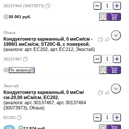
30137464 (30073973)
30 061 руб.
Ohaus
Кондуктометр карманный, 0 мкСм/см -
1999/1 мкСм/см, ST20C-B, с поверкой,
(аналоги: арт. EC202, арт. EC212, Экостаб)
30137467
По запросу
Экостаб
Кондуктометр карманный, 0 мкСм/
см-20,00 мСм/см, EC202,
(аналоги: арт. 30137467, арт. 30137464
(30073973), Ohaus)
EC202
12 974 руб.
СИ