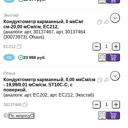
Экостаб
Кондуктометр карманный, 0 мкСм/
см-20,00 мСм/см, EC212,
(аналоги: арт. 30137467, арт. 30137464
(30073973), Ohaus)
EC212
23 868 руб.
СИ
Ohaus
Кондуктометр карманный, 0,00 мкСм/см
- 19,99/0,01 мСм/см, ST10C-C, с
поверкой,
(аналоги: арт. EC202, арт. EC212, Экостаб)
30137465
По запросу