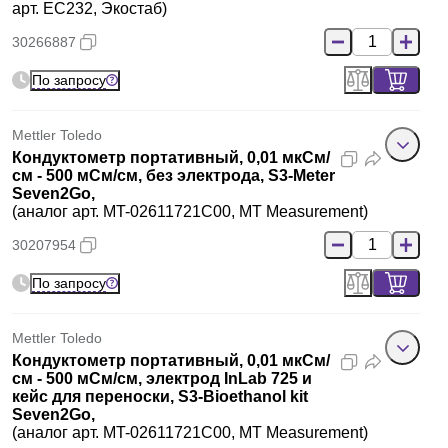
арт. EC232, Экостаб)
30266887
По запросу
Mettler Toledo
Кондуктометр портативный, 0,01 мкСм/
см - 500 мСм/см, без электрода, S3-Meter
Seven2Go,
(аналог арт. MT-02611721C00, MT Measurement)
30207954
По запросу
Mettler Toledo
Кондуктометр портативный, 0,01 мкСм/
см - 500 мСм/см, электрод InLab 725 и
кейс для переноски, S3-Bioethanol kit
Seven2Go,
(аналог арт. MT-02611721C00, MT Measurement)