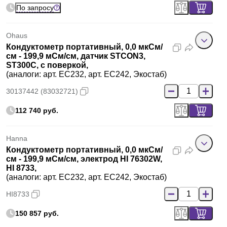
По запросу
Ohaus
Кондуктометр портативный, 0,0 мкСм/
см - 199,9 мСм/см, датчик STCON3,
ST300C, с поверкой,
(аналоги: арт. EC232, арт. EC242, Экостаб)
30137442 (83032721)
112 740 руб.
Hanna
Кондуктометр портативный, 0,0 мкСм/
см - 199,9 мСм/см, электрод HI 76302W,
HI 8733,
(аналоги: арт. EC232, арт. EC242, Экостаб)
HI8733
150 857 руб.