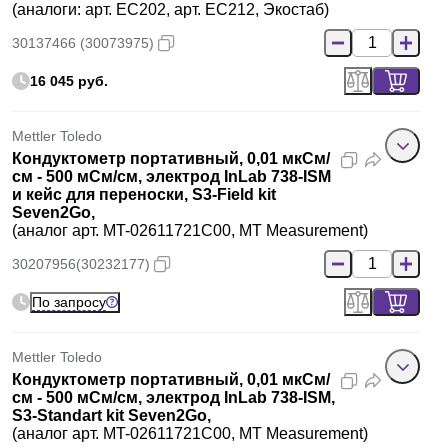
(аналоги: арт. EC202, арт. EC212, Экостаб)
30137466 (30073975)
16 045 руб.
Mettler Toledo
Кондуктометр портативный, 0,01 мкСм/
см - 500 мСм/см, электрод InLab 738-ISM
и кейс для переноски, S3-Field kit
Seven2Go,
(аналог арт. MT-02611721C00, MT Measurement)
30207956(30232177)
По запросу
Mettler Toledo
Кондуктометр портативный, 0,01 мкСм/
см - 500 мСм/см, электрод InLab 738-ISM,
S3-Standart kit Seven2Go,
(аналог арт. MT-02611721C00, MT Measurement)