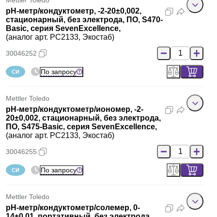
Mettler Toledo
pH-метр/кондуктометр, -2-20±0,002,
стационарный, без электрода, ПО, S470-
Basic, серия SevenExcellence,
(аналог арт. PC2133, Экостаб)
30046252
По запросу
СИ
Mettler Toledo
pH-метр/кондуктометр/иономер, -2-
20±0,002, стационарный, без электрода,
ПО, S475-Basic, серия SevenExcellence,
(аналог арт. PC2133, Экостаб)
30046255
По запросу
СИ
Mettler Toledo
pH-метр/кондуктометр/солемер, 0-
14±0,01, портативный, без электрода,