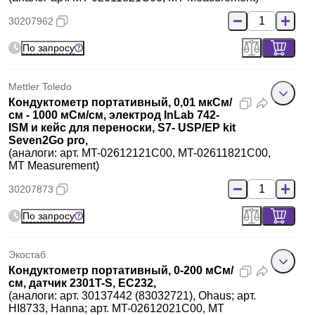
30207962
По запросу
Mettler Toledo
Кондуктометр портативный, 0,01 мкСм/
см - 1000 мСм/см, электрод InLab 742-
ISM и кейс для переноски, S7- USP/EP kit
Seven2Go pro,
(аналоги: арт. MT-02612121C00, MT-02611821C00,
MT Measurement)
30207873
По запросу
Экостаб
Кондуктометр портативный, 0-200 мСм/
см, датчик 2301T-S, EC232,
(аналоги: арт. 30137442 (83032721), Ohaus; арт.
HI8733, Hanna; арт. MT-02612021C00, MT