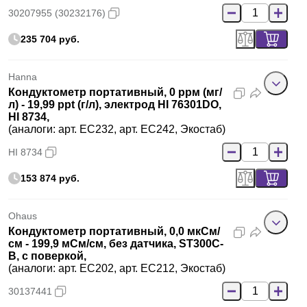
30207955 (30232176)
235 704 руб.
Hanna
Кондуктометр портативный, 0 ррм (мг/
л) - 19,99 ppt (г/л), электрод HI 76301DО,
HI 8734,
(аналоги: арт. EC232, арт. EC242, Экостаб)
HI 8734
153 874 руб.
Ohaus
Кондуктометр портативный, 0,0 мкСм/
см - 199,9 мСм/см, без датчика, ST300C-
B, с поверкой,
(аналоги: арт. EC202, арт. EC212, Экостаб)
30137441