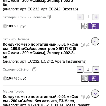
мкСм/см - 200 мСм/см), Эксперт-002-2-
6н,
(аналоги: арт. EC232, арт. EC242, Экостаб)
Эксперт-002-2-6-н_поверка
109 539 руб.
Эконикс-Эксперт
Кондуктометр портативный, 0,01 мкСм/
см - 199,9 мСм/см, электрод УЭП-П-С (5
мкСм/см - 200 мСм/см), Эксперт-002-2-
6п,
(аналоги: арт. EC232, EC242, Apera Instruments)
Эксперт-002-2-6-п
104 485 руб.
Mettler Toledo
Кондуктометр портативный, 0,01 мкСм/
см - 200 мСм/см, без датчика, F3-Meter,
(аналоги: арт. MT-02610821C00, MT Measurement;