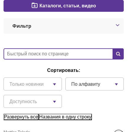
Каталоги, статьи, видео
Краснодар
Фильтр
О компании
Новости
Блог
Производители
Сортировать:
Партнеры
Только новинки
По алфавиту
Технический сервис
Доступность
Доставка и оплата
Развернуть все
Названия в одну строку
Контакты