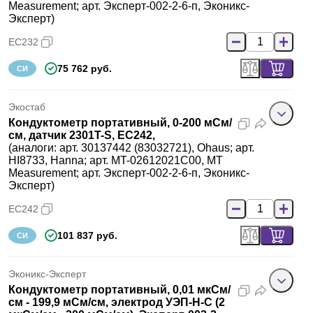
Measurement; арт. Эксперт-002-2-6-п, Эконикс-
Эксперт)
EC232
75 762 руб.
СИ
Экостаб
Кондуктометр портативный, 0-200 мСм/
см, датчик 2301T-S, EC242,
(аналоги: арт. 30137442 (83032721), Ohaus; арт.
HI8733, Hanna; арт. MT-02612021C00, MT
Measurement; арт. Эксперт-002-2-6-п, Эконикс-
Эксперт)
EC242
101 837 руб.
СИ
Эконикс-Эксперт
Кондуктометр портативный, 0,01 мкСм/
см - 199,9 мСм/см, электрод УЭП-Н-С (2