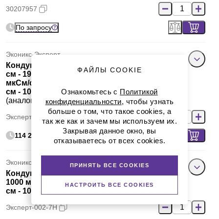
30207957
По запросу
Эконикс-Эксперт
Кондуктометр портативный, 0,01 мкСм/
ФАЙЛЫ COOKIE
см - 1999 мСм/см, электроды УЭП-Н-С (2
мкСм/см - 200 мСм/см), УЭП-Н-К2 (1 мСм/
см - 1000 мСм/см), Эксперт-002-2-7н,
Ознакомьтесь с
Политикой
(аналоги: арт. EC232, арт. EC242, Экостаб)
конфиденциальности
, чтобы узнать
больше о том, что такое cookies, а
Эксперт-002-2-7-н
так же как и зачем мы используем их.
Закрывая данное окно, вы
114 286 руб.
отказываетесь от всех cookies.
Эконикс-Эксперт
ПРИНЯТЬ ВСЕ COOKIES
Кондуктометр портативный, 1 мСм/см -
1000 мСм/см, электрод УЭП-Н-К2 (1 мСм/
НАСТРОИТЬ ВСЕ COOKIES
см - 1000 мСм/см), Эксперт-002-7Н
Эксперт-002-7Н