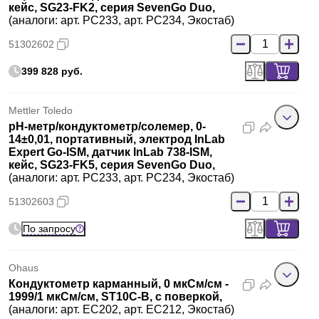
кейс, SG23-FK2, серия SevenGo Duo,
(аналоги: арт. PC233, арт. PC234, Экостаб)
51302602
399 828 руб.
Mettler Toledo
pH-метр/кондуктометр/солемер, 0-
14±0,01, портативный, электрод InLab
Expert Go-ISM, датчик InLab 738-ISM,
кейс, SG23-FK5, серия SevenGo Duo,
(аналоги: арт. PC233, арт. PC234, Экостаб)
51302603
По запросу
Ohaus
Кондуктометр карманный, 0 мкСм/см -
1999/1 мкСм/см, ST10C-B, с поверкой,
(аналоги: арт. EC202, арт. EC212, Экостаб)