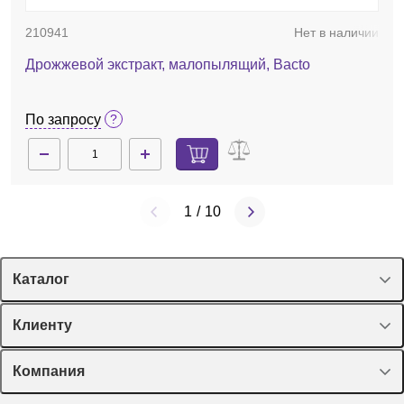
210941
Нет в наличии
Дрожжевой экстракт, малопылящий, Bacto
По запросу
1
/
10
Каталог
Спецпредложения
Клиенту
Оборудование, приборы
Лекторий Диаэм
Компания
Пластик, стекло, принадлежности
Доставка и оплата
Химические реактивы, препараты, наборы