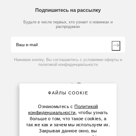
О компании
Технический сервис
Предметный указатель
Подпишитесь на рассылку
Новости
Мобильное приложение
Библиотека
Партнеры
Будьте в числе первых, кто узнает о новинках и
Производители
распродажах
Блог
Видео
Контакты
Вопрос-ответ
Нажимая кнопку, Вы соглашаетесь с условиями оферты и
политикой конфиденциальности
ФАЙЛЫ COOKIE
Ознакомьтесь с
Политикой
конфиденциальности
, чтобы узнать
больше о том, что такое cookies, а
8 (800) 234-05-08
так же как и зачем мы используем их.
Закрывая данное окно, вы
8-863-303-55-00