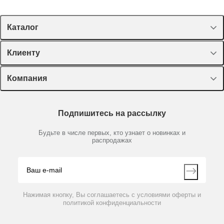
Каталог
Спецпредложения
Клиенту
Оборудование, приборы
Лекторий Диаэм
Компания
Пластик, стекло, принадлежности
Доставка и оплата
Химические реактивы, препараты, наборы
О компании
Технический сервис
Предметный указатель
Подпишитесь на рассылку
Новости
Мобильное приложение
Библиотека
Партнеры
Будьте в числе первых, кто узнает о новинках и
Производители
распродажах
Блог
Видео
Контакты
Вопрос-ответ
Нажимая кнопку, Вы соглашаетесь с условиями оферты и
политикой конфиденциальности