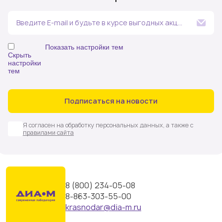
Введите E-mail и будьте в курсе выгодных акций
и событий компании
Показать настройки тем
Скрыть
настройки
тем
Аналитика в сельском хозяйстве и пищевой
промышленности
Аналитическая химия (в т.ч. спектральные,
Подписаться на новости
хроматографические методы анализа,
электрохимическое и вес
Я согласен на обработку персональных данных, а также с
Белковый и клеточный анализ
правилами сайта
Биотехнология
Геномика (молекулярная генетика, ПЦР, цифровая ПЦР,
капиллярное секвенирование, NGS)
Микробиология
Химический синтез. Испытательное и посудомоечное
8 (800) 234-05-08
оборудование
8-863-303-55-00
Все новости
krasnodar@dia-m.ru