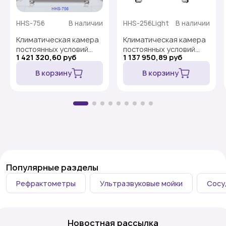
HHS-756
В наличии
HHS-256Light
В наличии
Климатическая камера
Климатическая камера
постоянных условий
постоянных условий
1 421 320,60 руб
1 137 950,89 руб
«тепло-холод-
«тепло-холод-
влажность», ICH,
освещение-
В корзину
В корзину
+5...+70 ºC, 756 л, HHS-
влажность», ICH,
756
+5...+70 ºC, 256 л, HHS-
256 light
Популярные разделы
Рефрактометры
Ультразвуковые мойки
Сосу
Новостная рассылка