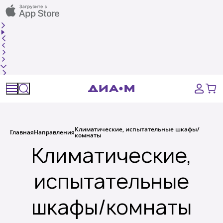
Спецпредложения
Оборудование, приборы
Расходные материалы, пластик, стекло
Химические реактивы, препараты, наборы
Климатические, испытательные шкафы/
Главная
Направления
комнаты
Предметный указатель
Климатические,
Библиотека
испытательные
шкафы/комнаты
Войти